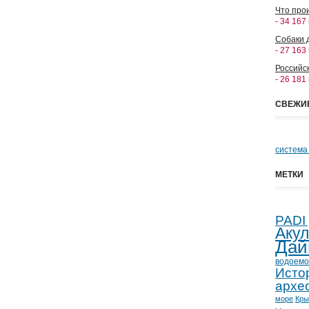
Что прои
- 34 167
Собаки 
- 27 163
Российс
- 26 181
СВЕЖИ
система
МЕТКИ
PADI
Аку
Дай
водоемо
Исто
архе
море
Кр