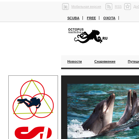
Мобильная версия
RSS
Доб
SCUBA
FREE
ОХОТА
Новости
Снаряжение
Путеш