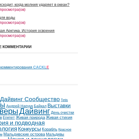
сходит, когда молния ударяет в океан?
 просмотра(ов)
для воды
 просмотра(ов)
кая Арктика. История освоения
 просмотра(ов)
Е КОММЕНТАРИИ
 комментирования
CACKL
E
 Дайвинг Сообщество
Tetis
лы
Выставки
Андрей Нарчук
Байкал
веры
Дайвинг
День очистки
в
Египет
Живая природа
Живая стихия
рия и подводная
ология
Конкурсы
Корабль
Красное
Мальдивские острова
Мальдивы
ым