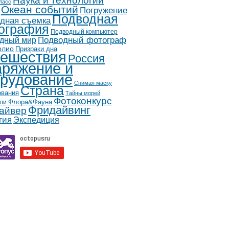
Наука и технологии
ласс
Океан событий
Погружение
Подводная
дная съемка
ография
Подводный компьютер
дный мир
Подводный фотограф
олио
Призраки дна
ешествия
Россия
ряжение и
рудование
Снимая маску
Страна
ования
Тайны морей
Фотоконкурс
Флора&Фауна
ли
Фридайвинг
айвер
гия
Экспедиция