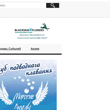
ндарь Событий
Архив