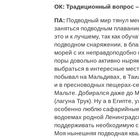
ОК: Традиционный вопрос –
ПА:
Подводный мир тянул меня
заняться подводным плаванием
это и к лучшему, так как обу
подводном снаряжении, в бла
морей с их неправдоподобно 
поры довольно активно ныряю
выбраться в интересные мест
побывал на Мальдивах, в Таи
и в пресноводных пещерах-сен
Мальте. Добирался даже до 
(лагуна Трук). Ну а в Египте, 
особенно люблю сафарийные 
водоемах родной Ленинградск
поддерживать необходимую с
Моя нынешняя подводная ква