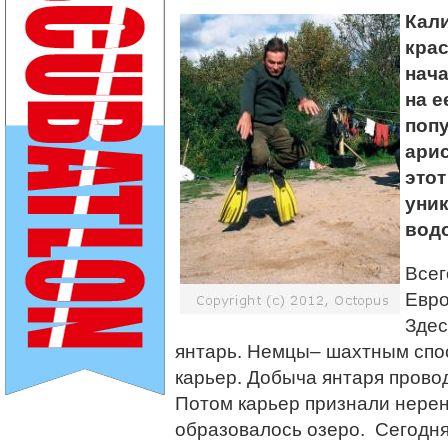
Кали
кра
нач
на е
поп
ари
это
уни
водо
Всег
Евро
Здес
янтарь. Немцы– шахтным спо
карьер. Добыча янтаря прово
Потом карьер признали нерен
образовалось озеро. Сегодня