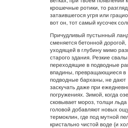
ветках, при твоем появлении 
крошечные ротики, то разгля
затаившегося угря или граци
вот он, тот самый кусочек со
Причудливый пустынный ла
сменяется бетонной дорогой,
уходящей в глубину мимо ра
старого здания. Резкие свалы
переходящие в подводные ра
впадины, превращающиеся в
подводные барханы, не дают
заскучать даже при ежеднев
погружениях. Зимой, когда оз
сковывает мороз, толщи льда
головой добавляют новых ощ
термоклин, где под мутной п
кристально чистой воде (и хо