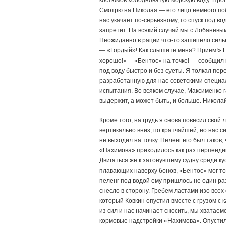
костюмов холодноватую морскую воду. Прош
Смотрю на Николая — его лицо немного поб
нас укачает по-серьезному, то спуск под 
запретит. На всякий случай мы с Лобанёвы
Неожиданно в рации что-то зашипело сильн
— «Гордый»! Как слышите меня? Прием!» На
хорошо!»— «Бентос» на точке! — сообщил 
под воду быстро и без суеты. Я толкал пер
разработанную для нас советскими специа
испытания. Во всяком случае, Максименко 
выдержит, а может быть, и больше. Никола
Кроме того, на грудь я снова повесил сво
вертикально вниз, по кратчайшей, но нас с
не выходил на точку. Пеленг его был таков
«Нахимова» приходилось как раз перпенди
Двигаться же к затонувшему судну среди ку
плавающих наверху бонов, «Бентос» мог т
пеленг под водой ему пришлось не один раз.
снесло в сторону. Гребем ластами изо всех
который Ковкин опустил вместе с грузом с 
из сил и нас начинает сносить, мы хватае
кормовые надстройки «Нахимова». Опустил