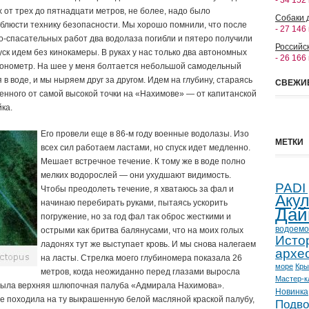
- 34 152
 от трех до пятнадцати метров, не более, надо было
Собаки 
облюсти технику безопасности. Мы хорошо помнили, что после
- 27 146
о-спасательных работ два водолаза погибли и пятеро получили
Российс
ск идем без кинокамеры. В руках у нас только два автономных
- 26 166
понометр. На шее у меня болтается небольшой самодельный
 воде, и мы ныряем друг за другом. Идем на глубину, стараясь
СВЕЖИ
енного от самой высокой точки на «Нахимове» — от капитанской
ка.
Его провели еще в 86-м году военные водолазы. Изо
МЕТКИ
всех сил работаем ластами, но спуск идет медленно.
Мешает встречное течение. К тому же в воде полно
мелких водорослей — они ухудшают видимость.
PADI
Чтобы преодолеть течение, я хватаюсь за фал и
Аку
начинаю перебирать руками, пытаясь ускорить
Дай
погружение, но за год фал так оброс жесткими и
водоемо
острыми как бритва балянусами, что на моих голых
Исто
ладонях тут же выступает кровь. И мы снова налегаем
архе
на ласты. Стрелка моего глубиномера показала 26
море
Кр
метров, когда неожиданно перед глазами выросла
Мастер-к
о была верхняя шлюпочная палуба «Адмирала Нахимова».
Новинка
е походила на ту выкрашенную белой масляной краской палубу,
Подво