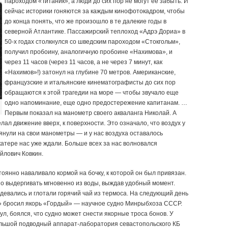
пароходом «Титаник», а люди до сих пор не могут ее забыть. И
сейчас историки гоняются за каждым кинофотокадром, чтобы
до конца понять, что же произошло в те далекие годы в
северной Атлантике. Пассажирский теплоход «Адрэ Дориа» в
50-х годах столкнулся со шведским пароходом «Стокгольм»,
получил пробоину, аналогичную пробоине «Нахимова», и
через 11 часов (через 11 часов, а не через 7 минут, как
«Нахимов»!) затонул на глубине 70 метров. Американские,
французские и итальянские кинематографисты до сих пор
обращаются к этой трагедии на море — чтобы звучало еще
одно напоминание, еще одно предостережение капитанам. …
Первым показал на манометр своего акваланга Николай. А
ал движение вверх, к поверхности. Это означало, что воздух у
лянули на свои манометры — и у нас воздуха оставалось
катере нас уже ждали. Больше всех за нас волновался
йлович Ковкин.
оянно наваливало кормой на бочку, к которой он был привязан.
но выдергивать мгновенно из воды, выждав удобный момент.
здевались и глотали горячий чай из термоса. На следующий день
» бросил якорь «Гордый» — научное судно Минрыбхоза СССР.
л, боялся, что судно может снести якорные троса бонов. У
ольшой подводный аппарат-лаборатория севастопольского КБ