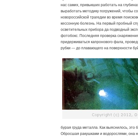
нас самих, привыкших работать на глубинах
выработать методику погружений, чтобы с
новороссийской трагедии во время поисков
кессонную болезнь. На первый пробный спу
осветительных прибора да подводный экс
фотобокс. Последняя проверка снаряжения в
придерживаться капронового фала, провед
рубки — до плавающего на поверхности буй
бурая груда металла. Как выяснилось, эт
Обросшая ракушками и водорослями, она н