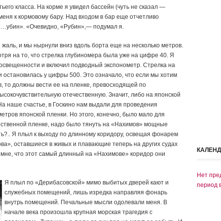
ьего класса. На корме я увидел бассейн (чуть не сказал —
меня к кормовому бару. Над входом в бар еще отчетливо
«…убин». «Очевидно, «Рубин»,— подумал я.
 жаль, и мы нырнули вниз вдоль борта еще на несколько метров.
тря на то, что стрелка глубиномера была уже на цифре 40. Я
освещенности и включил подводный экспонометр. Стрелка на
 остановилась у цифры 500. Это означало, что если мы хотим
в, то должны вести ее на пленке, превосходящей по
высокочувствительную отечественную. Значит, либо на японской
На наше счастье, в Госкино нам выдали для проведения
тров японской пленки. Но этого, конечно, было мало для
ественной пленке, надо было тянуть на «Нахимов» мощные
ть?.. Я плыл к выходу по длинному коридору, освещая фонарем
ва», оставшиеся в живых и плавающие теперь на других судах
КАЛЕН
 мне, что этот самый длинный на «Нахимове» коридор они
Нет пре
Я плыл по «Дерибасовской» мимо выбитых дверей кают и
период 
служебных помещений, лишь изредка направляя фонарь
внутрь помещений. Печальные мысли одолевали меня. В
начале века произошла крупная морская трагедия с