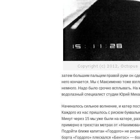
затем большим пальцем правой руки он сдел
него кончается. Мы с Максименко тоже взг
немного. Надо было срочно всплывать. На 
водолазный специалист студии Юрий Миха
Начиналось сильное волнение, и катер пост
Каждого из нас пришлось с риском букваль
Минут через 15 мы уже были на катере, ра
примерно в трехстах метрах от «Нахимова
Подойти ближе капитан «Гордого» не рискну
борта «Гордого» плескался «Бентос» — б