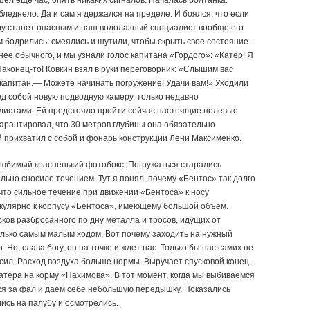
ел еще час, опять никаких сигналов. Началась болтанка.
леднело. Да и сам я держался на пределе. И боялся, что если
воду станет опасным и наш водолазный специалист вообще его
м бодрились: смеялись и шутили, чтобы скрыть свое состояние.
ее обычного, и мы узнали голос капитана «Гордого»: «Катер! Я
конец-то! Ковкин взял в руки переговорник: «Слышим вас
капитан.— Можете начинать погружение! Удачи вам!» Уходили
ед собой новую подводную камеру, только недавно
листами. Ей предстояло пройти сейчас настоящие полевые
гарантировал, что 30 метров глубины она обязательно
й прихватил с собой и фонарь конструкции Лени Максименко.
й любимый красненький фотобокс. Погружаться старались
ильно сносило течением. Тут я понял, почему «Бентос» так долго
, что сильное течение при движении «Бентоса» к носу
кулярно к корпусу «Бентоса», имеющему большой объем.
сков разбросанного по дну металла и тросов, идущих от
олько самым малым ходом. Вот почему заходить на нужный
 Но, слава богу, он на точке и ждет нас. Только бы нас самих не
 сил. Расход воздуха больше нормы. Выручает спусковой конец,
катера на корму «Нахимова». В тот момент, когда мы выбиваемся
мся за фал и даем себе небольшую передышку. Показались
ись на палубу и осмотрелись.