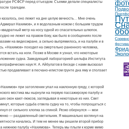
фот
куратуре РСФСР перед отъездом. Съемки делали специалисты
осле трагедии.
Подво
Портф
Пут
то казалось, оно лежит на дне целую вечность… Мне очень
Сна
«Адмирал Нахимов», и я водолазным ножом с большим трудом
обо
о квадратный метр на носу одной из спасательных шлюпок.
судно не лежит на правом боку, как было в сообщениях после
Соревн
азами на видеоэкране, а сильно выпрямилось, и на палубе и в
Фестива
сь. «Нахимов» походил на смертельно раненного человека,
Фрид
ся встать на ноги. Позже в Москве я узнал, что некоторые
Эколо
положение судна. Заведующий лабораторией шельфа Института
еографических наук Н. А. Айбулатов в беседе с нами высказал
стью продавливает в песчано-илистом грунте дна яму и сползает
Нахимов» при затоплении упал на наклонную гряду, с которой
нского мостика мы нырнули на первую пассажирскую палубу и
х окон кают-люксов, заглядывая в некоторые из них. Свет
минут, которые судьба отвела судну на то, чтобы попрощаться с
гнул от сильного хлопка за спиной. Резко обернулся — мои
именко — раздавленный светильник. Я машинально взглянул на
риятности начались. И тем не менее мы решили второй прибор
на нижнюю палубу «Нахимова». Теперь мы плыли к корме мимо