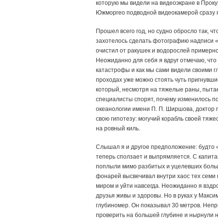
которую мы видели на видеоэкране в Про
Южморгео подводной видеокамерой сразу п
Прошел всего год, но судно обросло так, ч
захотелось сделать фотографию надписи 
очистил от ракушек и водорослей примерн
Неожиданно для себя я вдруг отмечаю, что 
катастрофы и как мы сами видели своими гл
проходах уже можно стоять чуть пригнувши
который, несмотря на тяжелые раны, пытает
специалисты спорят, почему изменилось 
океанологии имени П. П. Ширшова, доктор г
свою гипотезу: могучий корабль своей тяже
на ровный киль.
Слышал я и другое предположение: будто «
теперь сползает и выпрямляется. С капита
поплыли мимо разбитых и уцелевших больши
фонарей высвечивал внутри хаос тех семи 
миром и уйти навсегда. Неожиданно я вздро
друзья живы и здоровы. Но в руках у Макс
глубиномер. Он показывал 30 метров. Неп
проверить на большей глубине и нырнули 