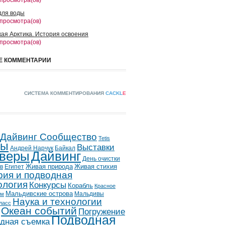
 просмотра(ов)
для воды
 просмотра(ов)
кая Арктика. История освоения
 просмотра(ов)
Е КОММЕНТАРИИ
СИСТЕМА КОММЕНТИРОВАНИЯ
CACKL
E
 Дайвинг Сообщество
Tetis
лы
Выставки
Андрей Нарчук
Байкал
веры
Дайвинг
День очистки
в
Египет
Живая природа
Живая стихия
рия и подводная
ология
Конкурсы
Корабль
Красное
Мальдивские острова
Мальдивы
ым
Наука и технологии
ласс
Океан событий
Погружение
Подводная
дная съемка