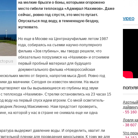
на мелкие брызги о боны, которыми огорожено
место гибели теплохода «Адмирал Нахимов». Даже
сейчас, ровно год спустя, это место пугает.
VIDEO
Опускаться под воду, в темнеющую бездну,
жутковато.
Но еще в Москве на Центрнаучфильме летом 1987
года, собираясь на съемки научно-популярного
фильма «Зов глубины», мы твердо решили, что
обязательно погрузимся на «Нахимов» и отснимем
первый пробный материал для будущего
документального фильма «Новороссийская
нескольких милях от берега, напротив мыса Дооб. Ровно год
ники да маячники. Сегодня он известен многим. На мысе
ицетворяют как бы вырывающиеся из глубины вод звуки
ПОПУЛ
с теплохода «Нахимов». Стрелки остановились на 23 часах 15
од воду на первый спуск идем втроем. Со мной осветитель-
Азотный
водник Леонид Максименко. Нам предстоит проверить,
дайвингу
- 55 160
не, на которой у нас в стране не снимала еще ни одна
Ловля ка
- 38 607
паратура выдержит давление воды. И определить, хватит ли
Что прои
вительной пленки для проведения киносъемок. К тому же для