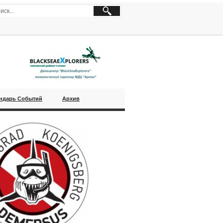
ндарь Событий
Архив