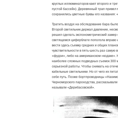
круглых иллюминаторов кают второго и трет
пустой бассейн). Деревянный трап привел 
сохранились цветные буквы его названия: 
Тратить воздух на обследование бара было
Второй светильник держал давление, несмо
решил сделать экспонометрический замер 
светящемся циферблате поползла вправо и
вести здесь съемку средних и общих плано
чувствительности в пять-шесть раз самую 
«фудзи», либо на американском «кодаке». 
наиболее сложных подводных съемок 300 ме
серьезной работы. Чтобы снимать на отеч
кабельные светильники. Но от чего их пита
себе путь. Позже бортпроводницы «Нахимо
Черноморского пароходства, рассказывали
называли «Дерибасовской».