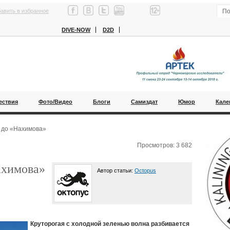
авить в избранное
DIVE-NOW
D2D
ествия
Фото/Видео
Блоги
Самиздат
Юмор
Кале
 до «Нахимова»
Просмотров: 3 682
ахимова»
Автор статьи:
Octopus
Круторогая с холодной зеленью волна разбивается