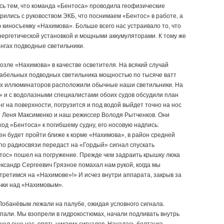
ь тем, что команда «Бентоса» проводила геофизические
рились с руковоством ЭКБ, что поснимаем «Бентос» в работе, а
киносъемку «Нахимова». Больше всего нас устраивало то, что
нергетической установкой и мощными аккумуляторами. К тому же
нгах подводные светильники.
зле «Нахимова» в качестве осветителя. На всякий случай
 кабельных подводных светильника мощностью по тысяче ватт
их иллюминаторов расположили обычные наши светильники. На
» и с водолазными специалистами обоих судов обсудили план
нг на поверхности, погрузится и под водой выйдет точно на нос
 Леня Максименко и наш режиссер Володя Рытченков. Они
д «Бентоса» к погибшему судну, его носовую надпись:
н будет пройти ближе к корме «Нахимова», в район средней
 по радиосвязи передаст на «Гордый» сигнал спускать
ентос» пошел на погружение. Прежде чем задраить крышку люка
ександр Сергеевич Грязное помахал нам рукой, когда мы
стретимся на «Нахимове»!» И исчез внутри аппарата, закрыв за
чки над «Нахимовым».
Лобанёвым лежали на палубе, ожидая условного сигнала.
пали. Мы взопрели в гидрокостюмах, начали подливать внутрь