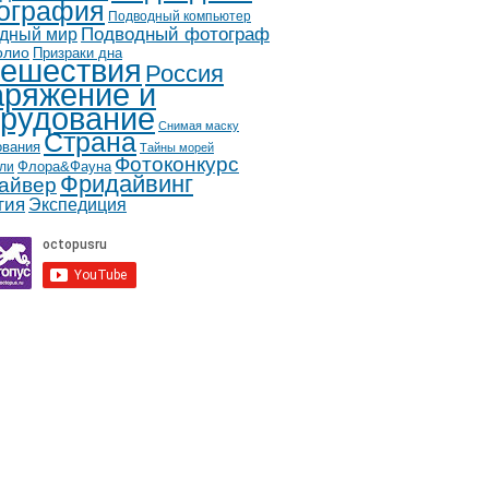
ография
Подводный компьютер
дный мир
Подводный фотограф
олио
Призраки дна
ешествия
Россия
ряжение и
рудование
Снимая маску
Страна
ования
Тайны морей
Фотоконкурс
Флора&Фауна
ли
Фридайвинг
айвер
гия
Экспедиция