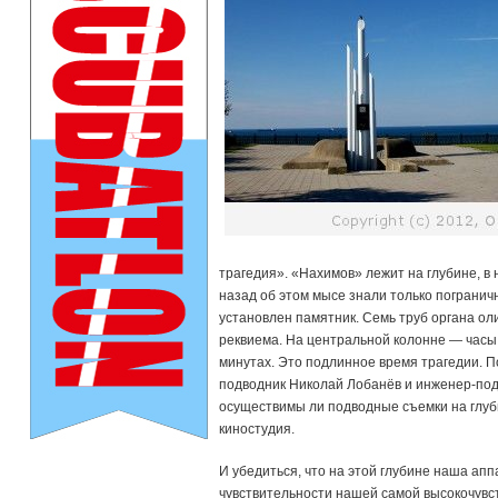
трагедия». «Нахимов» лежит на глубине, в 
назад об этом мысе знали только погранич
установлен памятник. Семь труб органа ол
реквиема. На центральной колонне — часы 
минутах. Это подлинное время трагедии. П
подводник Николай Лобанёв и инженер-под
осуществимы ли подводные съемки на глуби
киностудия.
И убедиться, что на этой глубине наша ап
чувствительности нашей самой высокочувст