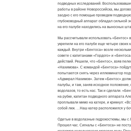
подводных исследований. Воспользовавшис
работы в районе Новороссийска, мы догово
заодно с его помощью проведем подводную 
глубоководный аппарат обладал сильной э
на его палубе находились на выносных шта
Мы рассчитывали использовать «Бентос» во
укрепили на его палубе еще четыре своих
каждый. Внутри «Бентоса» возле нескольк
совете с капитанами «Гордого» и «Бентоса
действий. Решили, что «Бентос», взяв пеле
«Нахимова». С командой «Бентоса» пойдут
попытаются снять через иллюминатор подхо
«Адмирал Нахимов». Затем «Бентос» долже
палубы, и там, заняв исходное положение,
водолазов, то есть нас. Так и сделали. «Б
на рубке, капитан подводного аппарата Ал
проплывали мимо на катере, и крикнул: «В
собой люк. …Наш катер расположился у бо
Одетые в водолазные гидрокостюмы, мы с 
Прошел час. Сигналы с «Бентоса» не посту