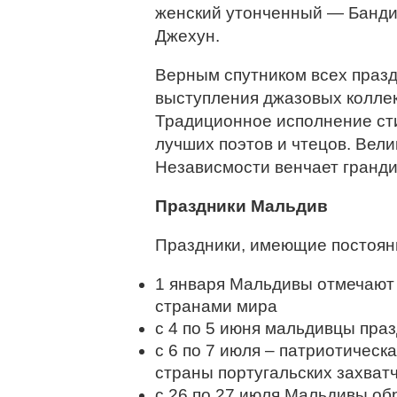
женский утонченный — Банди
Джехун.
Верным спутником всех праз
выступления джазовых коллек
Традиционное исполнение сти
лучших поэтов и чтецов. Вел
Независмости венчает гранд
Праздники Мальдив
Праздники, имеющие постоян
1 января Мальдивы отмечают 
странами мира
с 4 по 5 июня мальдивцы пра
с 6 по 7 июля – патриотическ
страны португальских захват
с 26 по 27 июля Мальдивы об