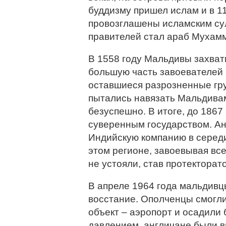
буддизму пришел ислам и в 1
провозглашены исламским су
правителей стал араб Мухам
В 1558 году Мальдивы захвати
большую часть завоевателей 
оставшиеся разрозненные гру
пытались навязать Мальдива
безуспешно. В итоге, до 186
суверенным государством. Ан
Индийскую компанию в середи
этом регионе, завоевывая вс
не устояли, став протекторат
В апреле 1964 года мальдив
восстание. Ополченцы смогл
объект – аэропорт и осадили 
давлением, англичане были 