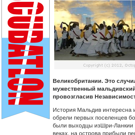
Великобритании. Это случил
мужественный мальдивский н
провозгласив Независимост
История Мальдив интересна и
обрели первых поселенцев бо
были выходцы изШри-Ланкии Ю
веках, на острова прибыли пе