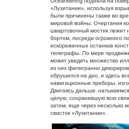
Oceaneering подняла на повер
«Лузитании», используя взр
были причинены также во вре
мировой войны. Очертания ко
швартовочный мостик лежит н
бортом, посреди огромного по
искореженных останков конс
телеграфы. По мере продвиже
может увидеть множество ил
из них филигранно декориров
обрушился на дно, и здесь в
навигационные приборы, изго
Двигаясь дальше, натыкаемся
целую, сохранившую всю сво
затем, еще через несколько 
свисток «Лузитании».