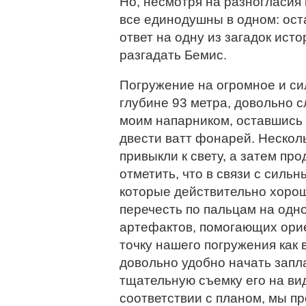
Но, несмотря на разногласия 
все единодушны в одном: ост
ответ на одну из загадок исто
разгадать Бемис.
Погружение на огромное и с
глубине 93 метра, довольно 
моим напарником, оставшись 
двести ватт фонарей. Нескол
привыкли к свету, а затем п
отметить, что в связи с силь
которые действительно хорош
перечесть по пальцам на одн
артефактов, помогающих орие
точку нашего погружения как
довольно удобно начать запл
тщательную съемку его на вид
соответствии с планом, мы п