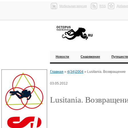
Мобильная версия
RSS
Добавит
Новости
Снаряжение
Путешест
Главная
»
4(34)2004
»
Lusitania. Возвращение
03.05.2012
Lusitania. Возвращен