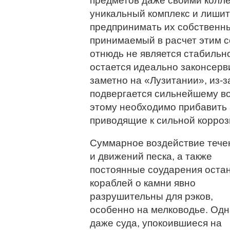
предметов даже своими колле
уникальный комплекс и лиши
предпринимать их собственны
принимаемый в расчет этим с
отнюдь не является стабильн
остается идеально законсер
заметно на «Лузитании», из-з
подвергается сильнейшему во
этому необходимо прибавить 
приводящие к сильной корроз
С
уммарное воздействие тече
и движений песка, а также
постоянные соударения оста
кораблей о камни явно
разрушительны для рэков,
особенно на мелководье. Одн
даже суда, упокоившиеся на