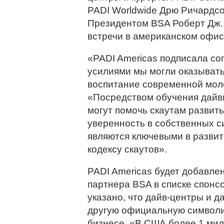
PADI Worldwide Дрю Ричардсон
Президентом BSA Роберт Дж. М
встречи в американском офис
«PADI Americas подписала с
усилиями мы могли оказывать
воспитание современной мол
«Посредством обучения дайв
могут помочь скаутам развить
уверенность в собственных си
являются ключевыми в развит
кодексу скаутов».
PADI Americas будет добавле
партнера BSA в списке спонс
указано, что дайв-центры и д
другую официальную символи
бизнесе. «В США более 1 мил