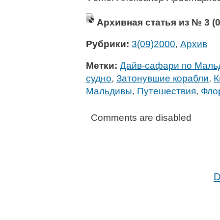
Архивная статья из № 3 (09
Рубрики:
3(09)2000
,
Архив
Метки:
Дайв-сафари по Маль
судно
,
Затонувшие корабли
,
К
Мальдивы
,
Путешествия
,
Фло
Comments are disabled
D