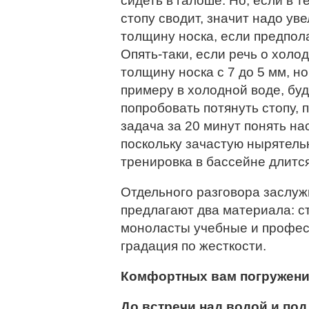
сидеть в галоше. Но, если в 
стопу сводит, значит надо ув
толщину носка, если предпол
Опять-таки, если речь о холо
толщину носка с 7 до 5 мм, но
примеру в холодной воде, бу
попробовать потянуть стопу, 
задача за 20 минут понять на
поскольку зачастую нырятель
тренировка в бассейне длится
Отдельного разговора заслуж
предлагают два материала: ст
моноласты учебные и профес
градация по жесткости.
Комфортных вам погружени
До встречи над водой и под