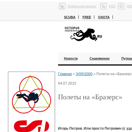
Мобильная версия
RSS
Доб
SCUBA
FREE
ОХОТА
Новости
Снаряжение
Путеш
Главная
»
3(09)2000
»
Полеты на «Бразерс
04.07.2015
Полеты на «Бразерс»
Игорь Петров. Или просто Петрович (с уда