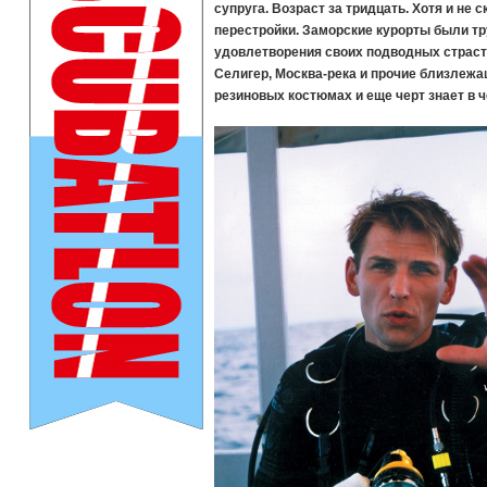
супруга. Возраст за тридцать. Хотя и н
перестройки. Заморские курорты были т
удовлетворения своих подводных страст
Селигер, Москва-река и прочие близлеж
резиновых костюмах и еще черт знает в ч