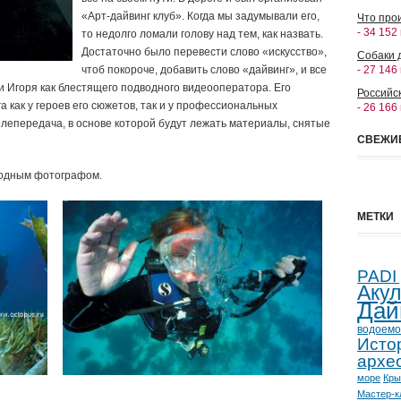
«Арт-дайвинг клуб». Когда мы задумывали его,
Что прои
- 34 152
то недолго ломали голову над тем, как назвать.
Достаточно было перевести слово «искусство»,
Собаки 
чтоб покороче, добавить слово «дайвинг», и все
- 27 146
ли Игоря как блестящего подводного видеооператора. Его
Российс
как у героев его сюжетов, так и у профессиональных
- 26 166
лепередача, в основе которой будут лежать материалы, снятые
СВЕЖИ
дводным фотографом.
МЕТКИ
PADI
Аку
Дай
водоемо
Исто
архе
море
Кр
Мастер-к