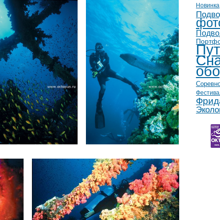
Новинка
Подво
фот
Подво
Портф
Пут
Сна
обо
Соревн
Фестива
Фрид
Эколо