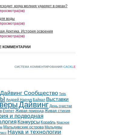
сходит, когда молния ударяет в океан?
 просмотра(ов)
для воды
 просмотра(ов)
кая Арктика. История освоения
 просмотра(ов)
Е КОММЕНТАРИИ
СИСТЕМА КОММЕНТИРОВАНИЯ
CACKL
E
 Дайвинг Сообщество
Tetis
лы
Выставки
Андрей Нарчук
Байкал
веры
Дайвинг
День очистки
в
Египет
Живая природа
Живая стихия
рия и подводная
ология
Конкурсы
Корабль
Красное
Мальдивские острова
Мальдивы
ым
Наука и технологии
ласс