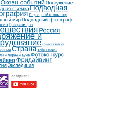
Океан событий
Погружение
Подводная
дная съемка
ография
Подводный компьютер
дный мир
Подводный фотограф
олио
Призраки дна
ешествия
Россия
ряжение и
рудование
Снимая маску
Страна
ования
Тайны морей
Фотоконкурс
Флора&Фауна
ли
Фридайвинг
айвер
гия
Экспедиция