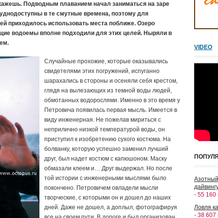
е скажешь. Подводным плаванием начал заниматься на заре
руднодоступны в те смутные времена, поэтому для
ей приходилось использовать места поближе. Озеро
ащие водоемы вполне подходили для этих целей. Ныряли в
ем.
VIDEO
Случайные прохожие, которые оказывались
свидетелями этих погружений, испуганно
шарахались в стороны и осеняли себя крестом,
глядя на вылезающих из темной воды людей,
обмотанных водорослями. Именно в это время у
Петровича появилась первая мысль. Имеется в
виду инженерная. Не пожелав мириться с
неприлично низкой температурой воды, он
приступил к изобретению сухого костюма. На
болванку, которую успешно заменил лучший
ПОПУЛ
друг, был надет костюм с капюшоном. Маску
обмазали клеем и… Друг выдержал. Но после
той истории с инженерными мыслями было
Азотный
дайвингу
покончено. Петровичем овладели мысли
- 55 160
творческие, с которыми он и дошел до наших
дней. Даже не дошел, а доплыл, фотографируя
Ловля ка
- 38 607
все на своем пути. В дороге и был организован