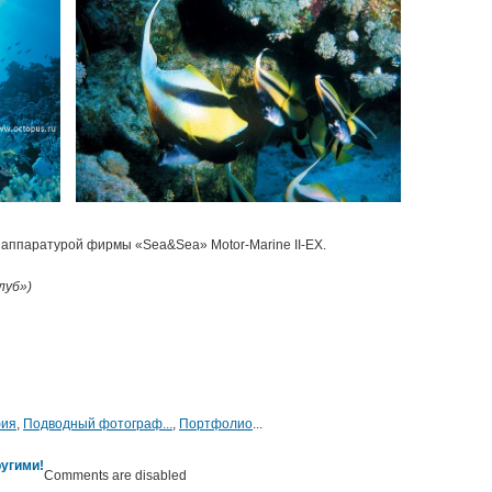
аппаратурой фирмы «Sea&Sea» Motor-Marine II-EX.
луб»)
фия
,
Подводный фотограф...
,
Портфолио
...
угими!
Comments are disabled