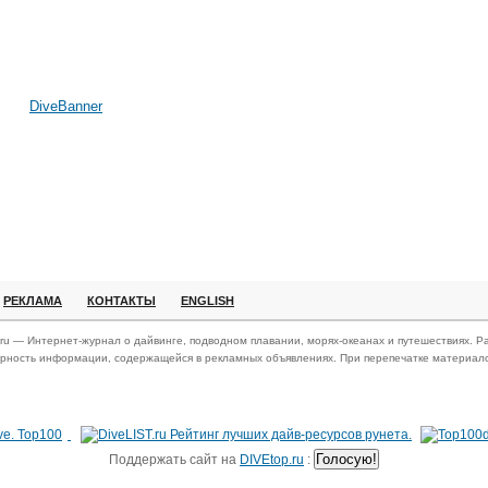
DiveBanner
РЕКЛАМА
КОНТАКТЫ
ENGLISH
.ru — Интернет-журнал о дайвинге, подводном плавании, морях-океанах и путешествиях. Ра
ерность информации, содержащейся в рекламных объявлениях. При перепечатке материалов
Поддержать сайт на
DIVEtop.ru
: