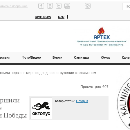
авить в избранное
DIVE-NOW
D2D
ествия
Фото/Видео
Блоги
Самиздат
Юмор
Кале
ршили первое в мире подледное погружение со знаменем
Просмотров: 607
ершили
Автор статьи:
Octopus
е
м Победы