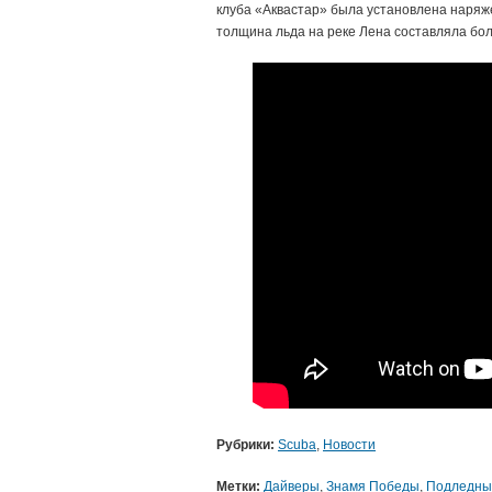
клуба «Аквастар» была установлена наряже
толщина льда на реке Лена составляла бол
Рубрики:
Scuba
,
Новости
Метки:
Дайверы
,
Знамя Победы
,
Подледны