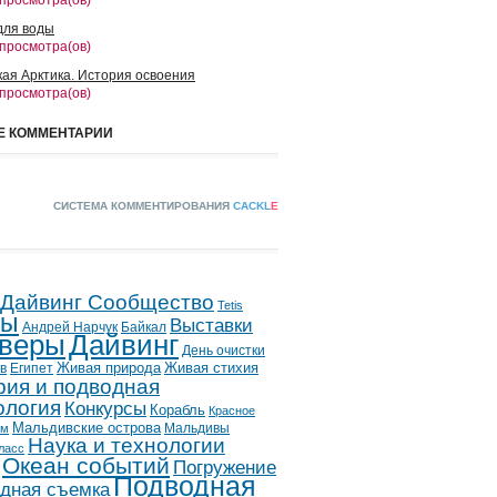
 просмотра(ов)
для воды
 просмотра(ов)
кая Арктика. История освоения
 просмотра(ов)
Е КОММЕНТАРИИ
СИСТЕМА КОММЕНТИРОВАНИЯ
CACKL
E
 Дайвинг Сообщество
Tetis
лы
Выставки
Андрей Нарчук
Байкал
веры
Дайвинг
День очистки
в
Египет
Живая природа
Живая стихия
рия и подводная
ология
Конкурсы
Корабль
Красное
Мальдивские острова
Мальдивы
ым
Наука и технологии
ласс
Океан событий
Погружение
Подводная
дная съемка