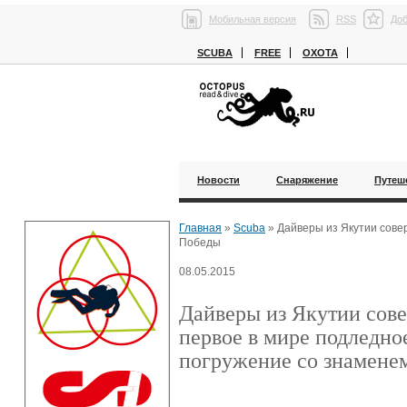
Мобильная версия
RSS
Доб
SCUBA
FREE
ОХОТА
Новости
Снаряжение
Путеш
Главная
»
Scuba
»
Дайверы из Якутии сове
Победы
08.05.2015
Дайверы из Якутии сов
первое в мире подледно
погружение со знамене