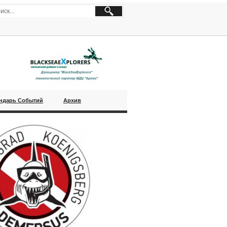
ндарь Событий
Архив