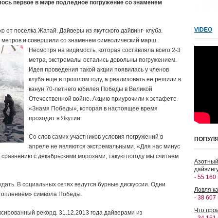
ялось первое в мире подледное погружение со знаменем
VIDEO
 от поселка Жатай. Дайверы из якутского дайвинг- клуба
7 метров и совершили со знаменем символический марш.
Несмотря на видимость, которая составляла всего 2-3
метра, экстремалы остались довольны погружением.
Идея проведения такой акции появилась у членов
клуба еще в прошлом году, а реализовать ее решили в
канун 70-летнего юбилея Победы в Великой
Отечественной войне. Акцию приурочили к эстафете
«Знамя Победы», которая в настоящее время
проходит в Якутии.
Со слов самих участников условия погружений в
ПОПУЛ
апреле не являются экстремальными. «Для нас минус
 сравнению с декабрьскими морозами, такую погоду мы считаем
Азотный
дайвингу
- 55 160
ждать. В социальных сетях ведутся бурные дискуссии. Одни
Ловля ка
«утоплением» символа Победы.
- 38 607
Что прои
сированный рекорд. 31.12.2013 года дайверами из