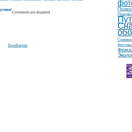
фот
Подво
угими!
Comments are disabled
Портф
Пут
Сна
обо
Соревн
Фестива
DiveBanner
Фрид
Эколо