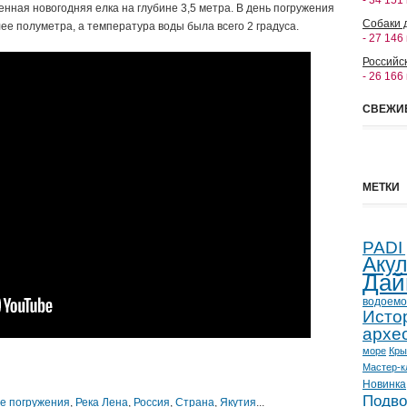
- 34 151
нная новогодняя елка на глубине 3,5 метра. В день погружения
Собаки 
ее полуметра, а температура воды была всего 2 градуса.
- 27 146
Российс
- 26 166
СВЕЖИ
МЕТКИ
PADI
Аку
Дай
водоемо
Исто
архе
море
Кр
Мастер-к
Новинка
Подво
е погружения
,
Река Лена
,
Россия
,
Страна
,
Якутия
...