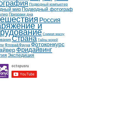
ография
Подводный компьютер
дный мир
Подводный фотограф
олио
Призраки дна
ешествия
Россия
ряжение и
рудование
Снимая маску
Страна
ования
Тайны морей
Фотоконкурс
Флора&Фауна
ли
Фридайвинг
айвер
гия
Экспедиция