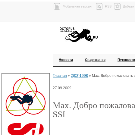
Мобильная версия
RSS
Добавит
Новости
Снаряжение
Путешест
Главная
»
2(02)1998
»
Мах. Добро пожаловать в
27.09.2009
Мах. Добро пожалова
SSI