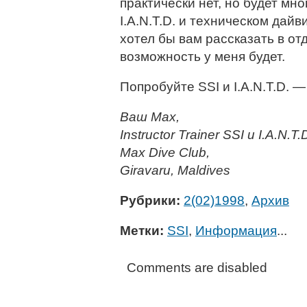
практически нет, но будет мн
I.A.N.T.D. и техническом дайв
хотел бы вам рассказать в от
возможность у меня будет.
Попробуйте SSI и I.A.N.T.D. 
Ваш Max,
Instructor Trainer SSI и I.A.N.T.
Max Dive Club,
Giravaru, Maldives
Рубрики:
2(02)1998
,
Архив
Метки:
SSI
,
Информация
...
Comments are disabled