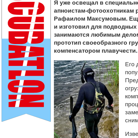
Я уже освещал в специальн
апноистам-фотоохотникам р
Рафаилом Максумовым. Еще
и изготовил для подводных 
занимаются любимым делом
прототип своеобразного гр
компенсатором плавучести
Его 
попу
Пре
огру
комп
проц
заме
сни
Изве