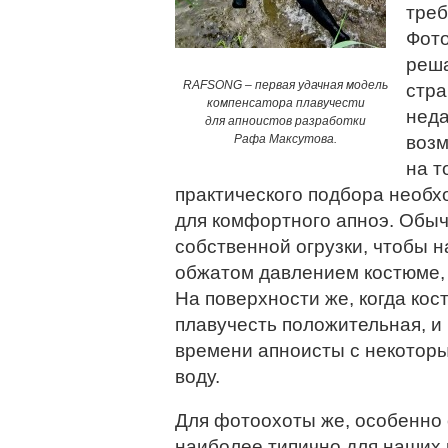
треб
Фото
реша
RAFSONG – первая удачная модель
стра
компенсатора плавучести
неда
для апноистов разработки
Рафа Максутова.
возм
на т
практического подбора необх
для комфортного апноэ. Обы
собственной огрузки, чтобы н
обжатом давлением костюме, 
На поверхности же, когда кост
плавучесть положительная, и
времени апноисты с некоторы
воду.
Для фотоохоты же, особенно 
наиболее типично для наших р