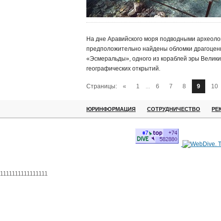
На дне Аравийского моря подводными археоло
предположительно найдены обломки драгоцен
«Эсмеральды», одного из кораблей эры Велики
географических открытий.
Страницы:
«
1
...
6
7
8
9
10
ЮРИНФОРМАЦИЯ
СОТРУДНИЧЕСТВО
РЕ
1111111111111111