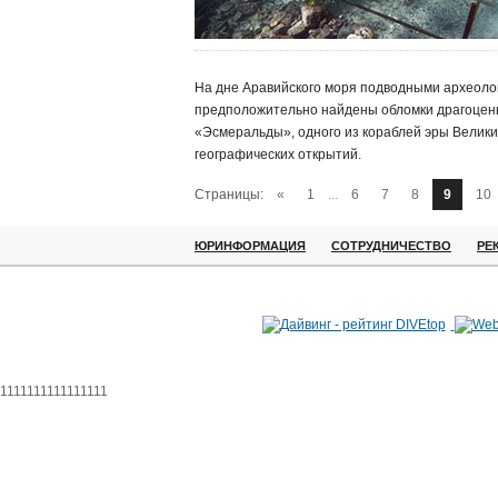
На дне Аравийского моря подводными археоло
предположительно найдены обломки драгоцен
«Эсмеральды», одного из кораблей эры Велики
географических открытий.
Страницы:
«
1
...
6
7
8
9
10
ЮРИНФОРМАЦИЯ
СОТРУДНИЧЕСТВО
РЕ
1111111111111111