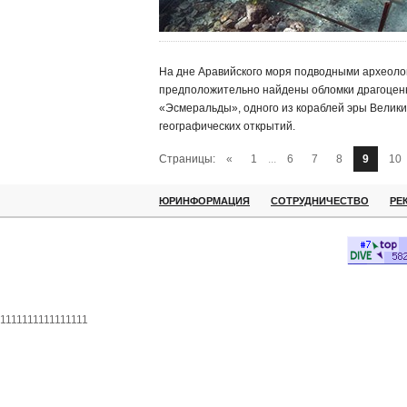
На дне Аравийского моря подводными археоло
предположительно найдены обломки драгоцен
«Эсмеральды», одного из кораблей эры Велики
географических открытий.
Страницы:
«
1
...
6
7
8
9
10
ЮРИНФОРМАЦИЯ
СОТРУДНИЧЕСТВО
РЕ
1111111111111111