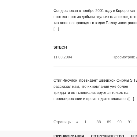
Фонд основан в ноябре 2001 году в Короре как
протест против добычи акульих плавников, кот
так активно проводят в водах Палау иностран
[…]
SITECH
11.03.2004
Просмотров: 
Стиг Инсулон, президент шведской фирмы SIT
рассказал нам, что их компания уже более
тридцати лет специализируется только на
проектировании и производстве клапанов […]
Страницы:
«
1
...
88
89
90
91
ЮРИНФОРМАЦИЯ
СОТРУДНИЧЕСТВО
РЕ