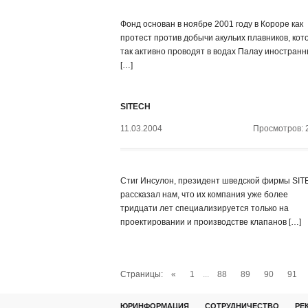
Фонд основан в ноябре 2001 году в Короре как
протест против добычи акульих плавников, кот
так активно проводят в водах Палау иностран
[…]
SITECH
11.03.2004
Просмотров: 
Стиг Инсулон, президент шведской фирмы SIT
рассказал нам, что их компания уже более
тридцати лет специализируется только на
проектировании и производстве клапанов […]
Страницы:
«
1
...
88
89
90
91
ЮРИНФОРМАЦИЯ
СОТРУДНИЧЕСТВО
РЕ