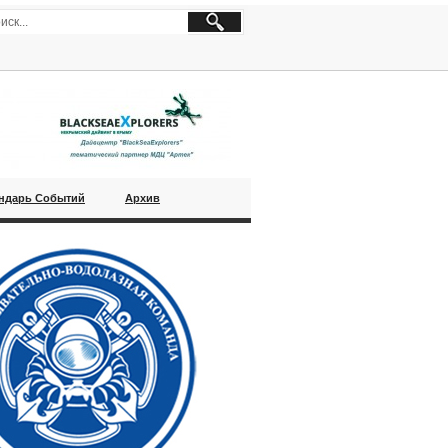
ндарь Событий
Архив