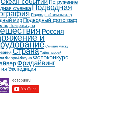
Океан событий
Погружение
Подводная
дная съемка
ография
Подводный компьютер
дный мир
Подводный фотограф
олио
Призраки дна
ешествия
Россия
ряжение и
рудование
Снимая маску
Страна
ования
Тайны морей
Фотоконкурс
Флора&Фауна
ли
Фридайвинг
айвер
гия
Экспедиция