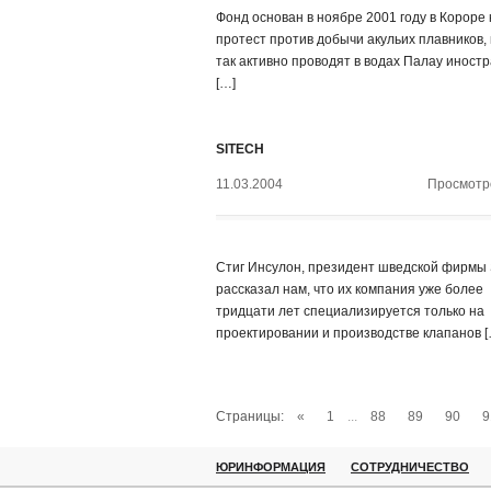
Фонд основан в ноябре 2001 году в Короре 
протест против добычи акульих плавников,
так активно проводят в водах Палау иност
[…]
SITECH
11.03.2004
Просмотро
Стиг Инсулон, президент шведской фирмы
рассказал нам, что их компания уже более
тридцати лет специализируется только на
проектировании и производстве клапанов [
Страницы:
«
1
...
88
89
90
9
ЮРИНФОРМАЦИЯ
СОТРУДНИЧЕСТВО