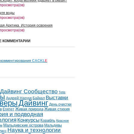
сходит, когда молния ударяет в океан?
 просмотра(ов)
для воды
 просмотра(ов)
кая Арктика. История освоения
 просмотра(ов)
Е КОММЕНТАРИИ
 комментирования
CACKL
E
 Дайвинг Сообщество
Tetis
лы
Выставки
Андрей Нарчук
Байкал
веры
Дайвинг
День очистки
в
Египет
Живая природа
Живая стихия
рия и подводная
ология
Конкурсы
Корабль
Красное
Мальдивские острова
Мальдивы
ым
Наука и технологии
ласс