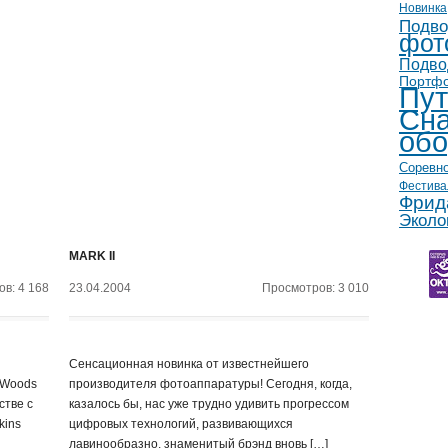
Новинка
Подво
фот
Подво
Портф
Пут
Сна
обо
Соревн
Фестива
Фрид
Эколо
MARK II
в: 4 168
23.04.2004
Просмотров: 3 010
Сенсационная новинка от известнейшего
(Woods
производителя фотоаппаратуры! Сегодня, когда,
стве с
казалось бы, нас уже трудно удивить прогрессом
kins
цифровых технологий, развивающихся
лавинообразно, знаменитый брэнд вновь […]