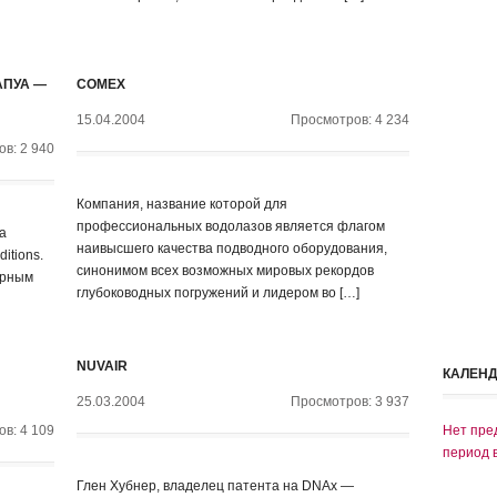
АПУА —
COMEX
15.04.2004
Просмотров: 4 234
в: 2 940
Компания, название которой для
профессиональных водолазов является флагом
а
наивысшего качества подводного оборудования,
itions.
синонимом всех возможных мировых рекордов
ерным
глубоководных погружений и лидером во […]
NUVAIR
КАЛЕН
25.03.2004
Просмотров: 3 937
в: 4 109
Нет пре
период 
Глен Хубнер, владелец патента на DNAx —