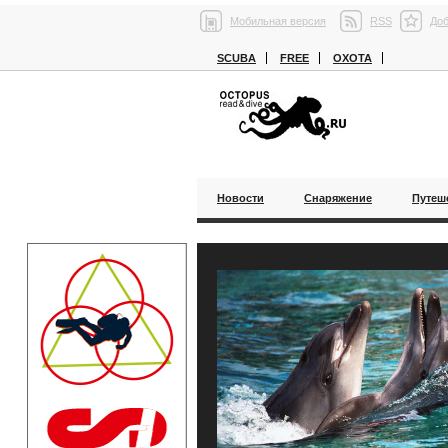
Мобильная версия
RSS
Доб
SCUBA
FREE
ОХОТА
Новости
Снаряжение
Путеш