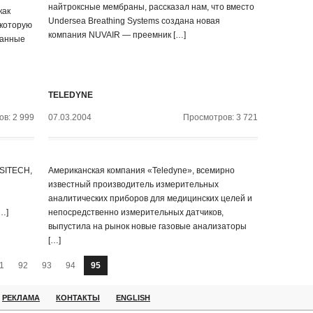
найтроксные мембраны, рассказал нам, что вместо
как
Undersea Breathing Systems создана новая
 которую
компания NUVAIR — преемник […]
ранные
TELEDYNE
в: 2 999
07.03.2004
Просмотров: 3 721
 SITECH,
Американская компания «Teledyne», всемирно
известный производитель измерительных
аналитических приборов для медицинских целей и
…]
непосредственно измерительных датчиков,
выпустила на рынок новые газовые анализаторы
[…]
1
92
93
94
95
РЕКЛАМА
КОНТАКТЫ
ENGLISH