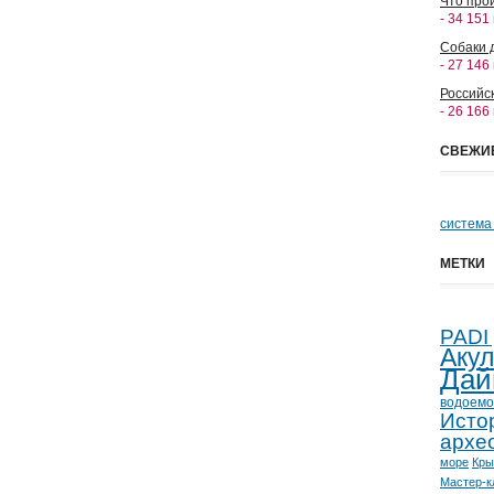
Что прои
- 34 151
Собаки 
- 27 146
Российс
- 26 166
СВЕЖИ
система
МЕТКИ
PADI
Аку
Дай
водоемо
Исто
архе
море
Кр
Мастер-к