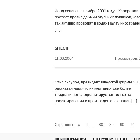
Фонд основан в ноябре 2001 году в Короре как
протест против добычи акульих плавников, кот
так активно проводят в водах Палау иностран
[…]
SITECH
11.03.2004
Просмотров: 
Стиг Инсулон, президент шведской фирмы SIT
рассказал нам, что их компания уже более
тридцати лет специализируется только на
проектировании и производстве клапанов […]
Страницы:
«
1
...
88
89
90
91
ЮРИНФОРМАЦИЯ
СОТРУДНИЧЕСТВО
РЕ