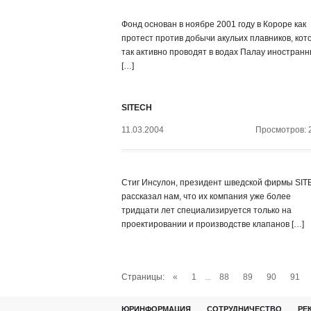
Фонд основан в ноябре 2001 году в Короре как
протест против добычи акульих плавников, кот
так активно проводят в водах Палау иностран
[…]
SITECH
11.03.2004
Просмотров: 
Стиг Инсулон, президент шведской фирмы SIT
рассказал нам, что их компания уже более
тридцати лет специализируется только на
проектировании и производстве клапанов […]
Страницы:
«
1
...
88
89
90
91
ЮРИНФОРМАЦИЯ
СОТРУДНИЧЕСТВО
РЕ