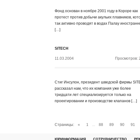
Фонд основан в ноябре 2001 году в Короре как
протест против добычи акульих плавников, кот
так активно проводят в водах Палау иностран
[…]
SITECH
11.03.2004
Просмотров: 
Стиг Инсулон, президент шведской фирмы SIT
рассказал нам, что их компания уже более
тридцати лет специализируется только на
проектировании и производстве клапанов […]
Страницы:
«
1
...
88
89
90
91
ЮРИНФОРМАЦИЯ
СОТРУДНИЧЕСТВО
РЕ