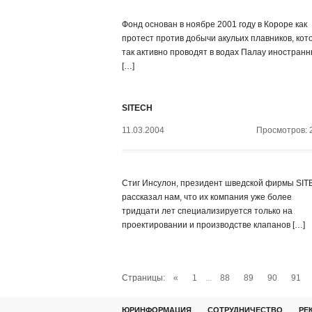
Фонд основан в ноябре 2001 году в Короре как
протест против добычи акульих плавников, кот
так активно проводят в водах Палау иностран
[…]
SITECH
11.03.2004
Просмотров: 
Стиг Инсулон, президент шведской фирмы SIT
рассказал нам, что их компания уже более
тридцати лет специализируется только на
проектировании и производстве клапанов […]
Страницы:
«
1
...
88
89
90
91
ЮРИНФОРМАЦИЯ
СОТРУДНИЧЕСТВО
РЕ