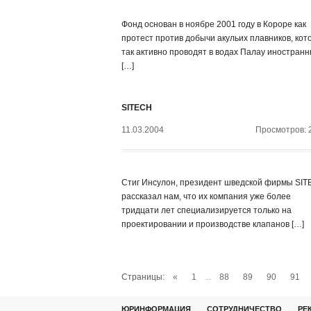
Фонд основан в ноябре 2001 году в Короре как
протест против добычи акульих плавников, кот
так активно проводят в водах Палау иностран
[…]
SITECH
11.03.2004
Просмотров: 
Стиг Инсулон, президент шведской фирмы SIT
рассказал нам, что их компания уже более
тридцати лет специализируется только на
проектировании и производстве клапанов […]
Страницы:
«
1
...
88
89
90
91
ЮРИНФОРМАЦИЯ
СОТРУДНИЧЕСТВО
РЕ