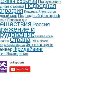
Океан событий
Погружение
Подводная
дная съемка
ография
Подводный компьютер
дный мир
Подводный фотограф
олио
Призраки дна
ешествия
Россия
ряжение и
рудование
Снимая маску
Страна
ования
Тайны морей
Фотоконкурс
Флора&Фауна
ли
Фридайвинг
айвер
гия
Экспедиция