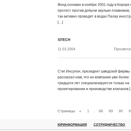
Фонд основан в ноябре 2001 году в Короре 
протест против добычи акульих плавников,
так активно проводят в водах Палау иност
[…]
SITECH
11.03.2004
Просмотро
Стиг Инсулон, президент шведской фирмы
рассказал нам, что их компания уже более
тридцати лет специализируется только на
проектировании и производстве клапанов [
Страницы:
«
1
...
88
89
90
9
ЮРИНФОРМАЦИЯ
СОТРУДНИЧЕСТВО