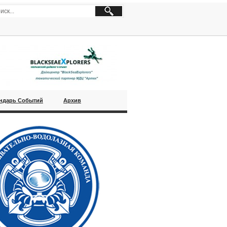
ндарь Событий
Архив