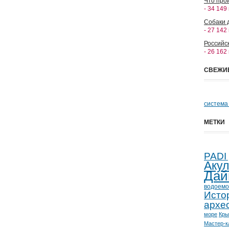
Что прои
- 34 149
Собаки 
- 27 142
Российс
- 26 162
СВЕЖИ
система
МЕТКИ
PADI
Аку
Дай
водоемо
Исто
архе
море
Кр
Мастер-к