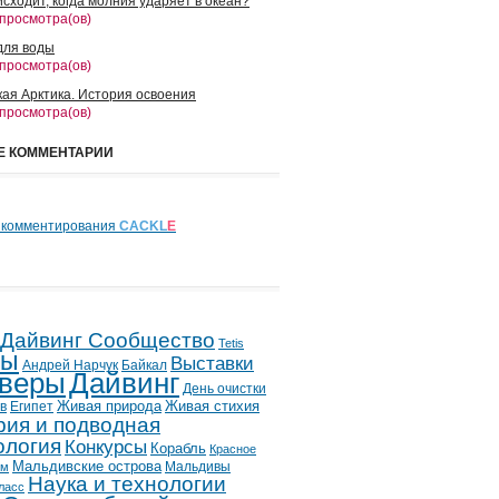
сходит, когда молния ударяет в океан?
 просмотра(ов)
для воды
 просмотра(ов)
кая Арктика. История освоения
 просмотра(ов)
Е КОММЕНТАРИИ
 комментирования
CACKL
E
 Дайвинг Сообщество
Tetis
лы
Выставки
Андрей Нарчук
Байкал
веры
Дайвинг
День очистки
в
Египет
Живая природа
Живая стихия
рия и подводная
ология
Конкурсы
Корабль
Красное
Мальдивские острова
Мальдивы
ым
Наука и технологии
ласс