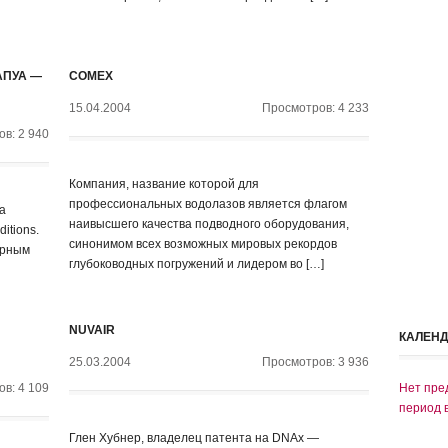
АПУА —
COMEX
15.04.2004
Просмотров: 4 233
в: 2 940
Компания, название которой для
профессиональных водолазов является флагом
а
наивысшего качества подводного оборудования,
itions.
синонимом всех возможных мировых рекордов
ерным
глубоководных погружений и лидером во […]
NUVAIR
КАЛЕН
25.03.2004
Просмотров: 3 936
в: 4 109
Нет пре
период 
Глен Хубнер, владелец патента на DNAx —