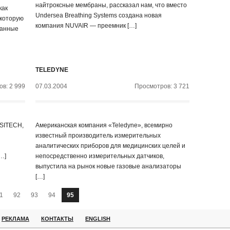
найтроксные мембраны, рассказал нам, что вместо
как
Undersea Breathing Systems создана новая
 которую
компания NUVAIR — преемник […]
ранные
TELEDYNE
в: 2 999
07.03.2004
Просмотров: 3 721
 SITECH,
Американская компания «Teledyne», всемирно
известный производитель измерительных
аналитических приборов для медицинских целей и
…]
непосредственно измерительных датчиков,
выпустила на рынок новые газовые анализаторы
[…]
1
92
93
94
95
РЕКЛАМА
КОНТАКТЫ
ENGLISH