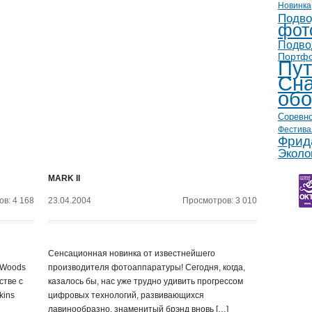
Новинка
Подво
фот
Подво
Портф
Пут
Сна
обо
Соревн
Фестива
Фрид
Эколо
MARK II
в: 4 168
23.04.2004
Просмотров: 3 010
Сенсационная новинка от известнейшего
(Woods
производителя фотоаппаратуры! Сегодня, когда,
стве с
казалось бы, нас уже трудно удивить прогрессом
kins
цифровых технологий, развивающихся
лавинообразно, знаменитый брэнд вновь […]