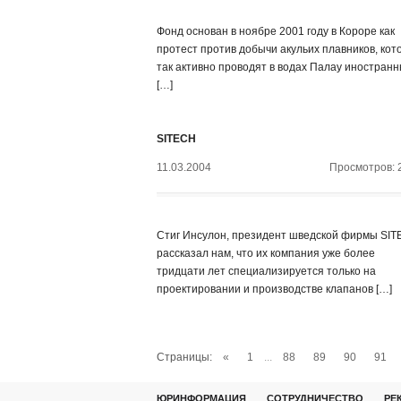
Фонд основан в ноябре 2001 году в Короре как
протест против добычи акульих плавников, кот
так активно проводят в водах Палау иностран
[…]
SITECH
11.03.2004
Просмотров: 
Стиг Инсулон, президент шведской фирмы SIT
рассказал нам, что их компания уже более
тридцати лет специализируется только на
проектировании и производстве клапанов […]
Страницы:
«
1
...
88
89
90
91
ЮРИНФОРМАЦИЯ
СОТРУДНИЧЕСТВО
РЕ