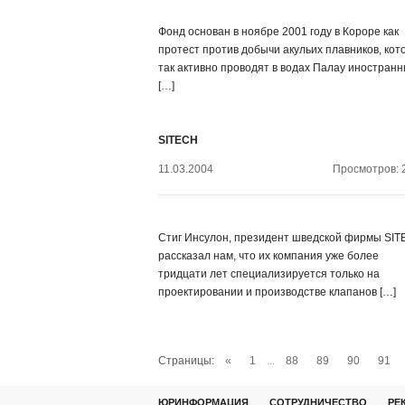
Фонд основан в ноябре 2001 году в Короре как
протест против добычи акульих плавников, кот
так активно проводят в водах Палау иностран
[…]
SITECH
11.03.2004
Просмотров: 
Стиг Инсулон, президент шведской фирмы SIT
рассказал нам, что их компания уже более
тридцати лет специализируется только на
проектировании и производстве клапанов […]
Страницы:
«
1
...
88
89
90
91
ЮРИНФОРМАЦИЯ
СОТРУДНИЧЕСТВО
РЕ