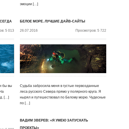
эмоции […]
ВСЕГДА
БЕЛОЕ МОРЕ. ЛУЧШИЕ ДАЙВ-САЙТЫ
в: 5 013
26.07.2016
Просмотров: 5 722
и бы вы
Судьба забросила меня в густые первозданные
 На
леса русского Севера прямо у полярного круга. Я
д. […]
нырял и путешествовал по Белому морю. Чудесные
по […]
ВАДИМ ЗВЕРЕВ: «Я УМЕЮ ЗАПУСКАТЬ
ПРОЕКТЫ»