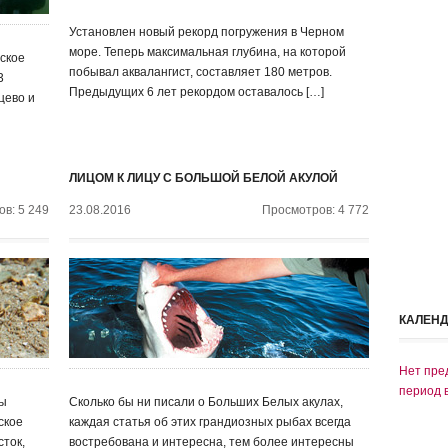
Установлен новый рекорд погружения в Черном
море. Теперь максимальная глубина, на которой
ское
побывал аквалангист, составляет 180 метров.
3
Предыдущих 6 лет рекордом оставалось […]
цево и
ЛИЦОМ К ЛИЦУ С БОЛЬШОЙ БЕЛОЙ АКУЛОЙ
в: 5 249
23.08.2016
Просмотров: 4 772
КАЛЕН
Нет пре
период 
ты
Сколько бы ни писали о Больших Белых акулах,
ское
каждая статья об этих грандиозных рыбах всегда
сток,
востребована и интересна, тем более интересны