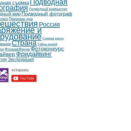
Подводная
дная съемка
ография
Подводный компьютер
дный мир
Подводный фотограф
олио
Призраки дна
ешествия
Россия
ряжение и
рудование
Снимая маску
Страна
ования
Тайны морей
Фотоконкурс
Флора&Фауна
ли
Фридайвинг
айвер
гия
Экспедиция