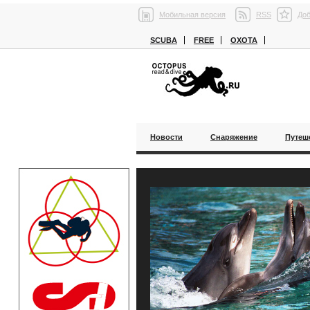
Мобильная версия
RSS
Доб
SCUBA
FREE
ОХОТА
Новости
Снаряжение
Путеш