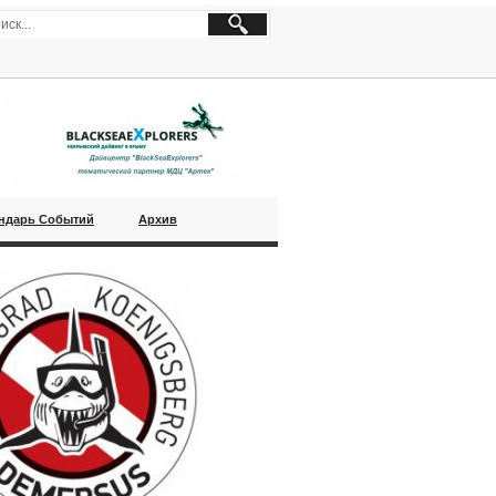
ндарь Событий
Архив