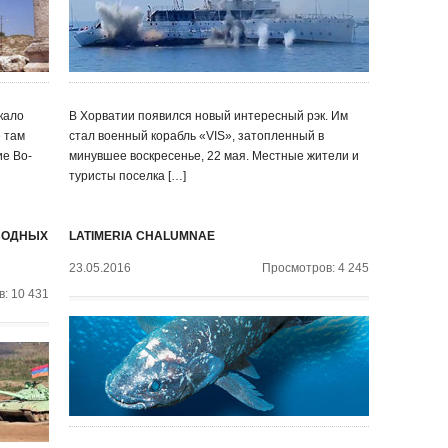
кало
В Хорватии появился новый интересный рэк. Им
е там
стал военный корабль «VIS», затопленный в
е Во-
минувшее воскресенье, 22 мая. Местные жители и
туристы поселка […]
ДВОДНЫХ
LATIMERIA CHALUMNAE
23.05.2016
Просмотров: 4 245
: 10 431