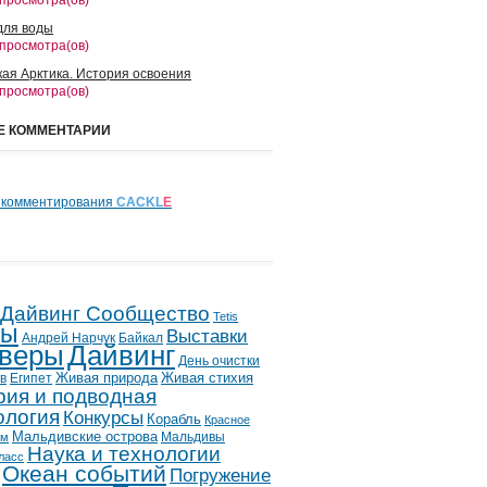
 просмотра(ов)
для воды
 просмотра(ов)
кая Арктика. История освоения
 просмотра(ов)
Е КОММЕНТАРИИ
 комментирования
CACKL
E
 Дайвинг Сообщество
Tetis
лы
Выставки
Андрей Нарчук
Байкал
веры
Дайвинг
День очистки
в
Египет
Живая природа
Живая стихия
рия и подводная
ология
Конкурсы
Корабль
Красное
Мальдивские острова
Мальдивы
ым
Наука и технологии
ласс
Океан событий
Погружение