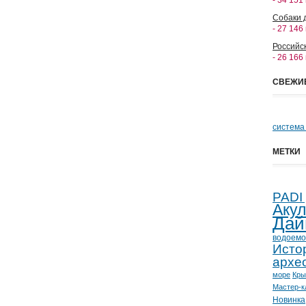
- 34 151
Собаки 
- 27 146
Российс
- 26 166
СВЕЖИ
система
МЕТКИ
PADI
Аку
Дай
водоемо
Исто
архе
море
Кр
Мастер-к
Новинка