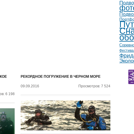
Подво
фот
Подво
Портф
Пут
Сна
обо
Соревн
Фестива
Фрид
Эколо
КОЕ
РЕКОРДНОЕ ПОГРУЖЕНИЕ В ЧЕРНОМ МОРЕ
09.09.2016
Просмотров: 7 524
в: 6 198