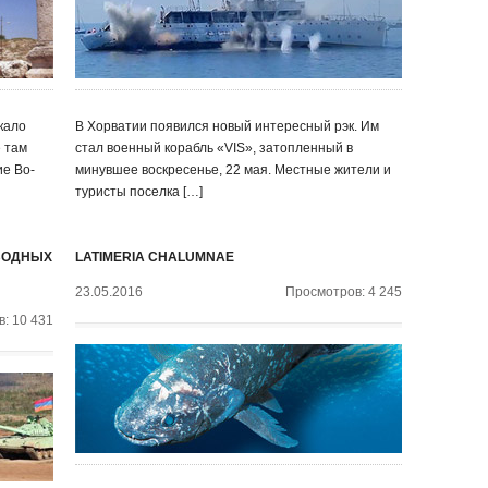
кало
В Хорватии появился новый интересный рэк. Им
е там
стал военный корабль «VIS», затопленный в
е Во-
минувшее воскресенье, 22 мая. Местные жители и
туристы поселка […]
ДВОДНЫХ
LATIMERIA CHALUMNAE
23.05.2016
Просмотров: 4 245
: 10 431