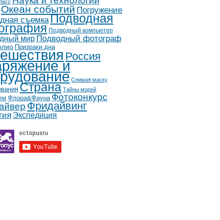
Наука и технологии
ласс
Океан событий
Погружение
Подводная
дная съемка
ография
Подводный компьютер
дный мир
Подводный фотограф
олио
Призраки дна
ешествия
Россия
ряжение и
рудование
Снимая маску
Страна
ования
Тайны морей
Фотоконкурс
Флора&Фауна
ли
Фридайвинг
айвер
гия
Экспедиция