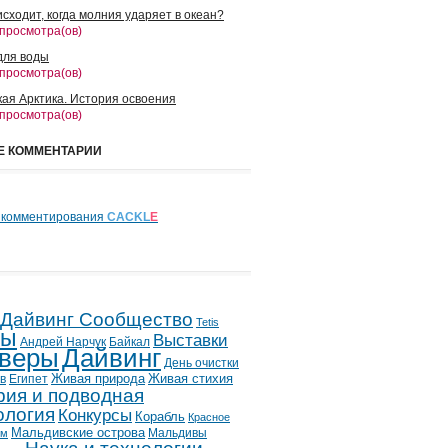
сходит, когда молния ударяет в океан?
 просмотра(ов)
для воды
 просмотра(ов)
кая Арктика. История освоения
 просмотра(ов)
Е КОММЕНТАРИИ
 комментирования
CACKL
E
 Дайвинг Сообщество
Tetis
лы
Выставки
Андрей Нарчук
Байкал
веры
Дайвинг
День очистки
в
Египет
Живая природа
Живая стихия
рия и подводная
ология
Конкурсы
Корабль
Красное
Мальдивские острова
Мальдивы
ым