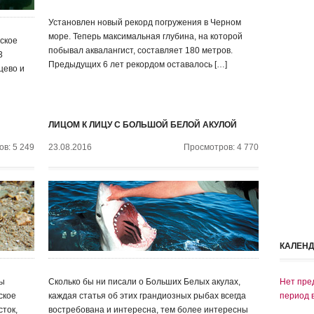
Установлен новый рекорд погружения в Черном
море. Теперь максимальная глубина, на которой
ское
побывал аквалангист, составляет 180 метров.
3
Предыдущих 6 лет рекордом оставалось […]
цево и
ЛИЦОМ К ЛИЦУ С БОЛЬШОЙ БЕЛОЙ АКУЛОЙ
в: 5 249
23.08.2016
Просмотров: 4 770
КАЛЕН
ты
Сколько бы ни писали о Больших Белых акулах,
Нет пре
ское
каждая статья об этих грандиозных рыбах всегда
период 
сток,
востребована и интересна, тем более интересны