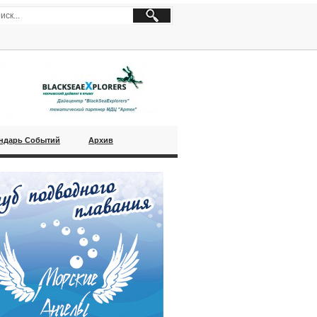
ндарь Событий
Архив