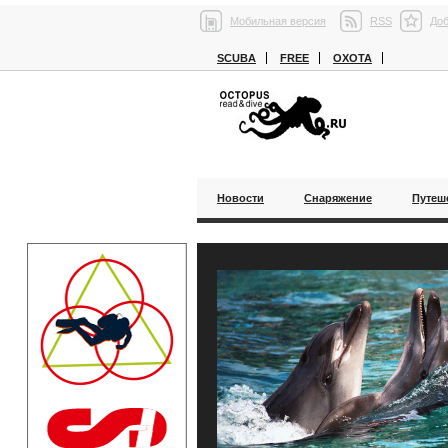
Мобильная версия
RSS
Доб
SCUBA
FREE
ОХОТА
Новости
Снаряжение
Путеш