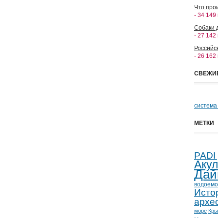
Что прои
- 34 149
Собаки 
- 27 142
Российс
- 26 162
СВЕЖИ
система
МЕТКИ
PADI
Аку
Дай
водоемо
Исто
архе
море
Кр