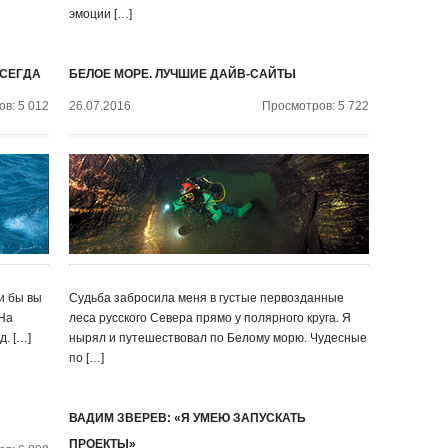
эмоции […]
ВСЕГДА
БЕЛОЕ МОРЕ. ЛУЧШИЕ ДАЙВ-САЙТЫ
в: 5 012
26.07.2016
Просмотров: 5 722
и бы вы
Судьба забросила меня в густые первозданные
 На
леса русского Севера прямо у полярного круга. Я
д. […]
нырял и путешествовал по Белому морю. Чудесные
по […]
ВАДИМ ЗВЕРЕВ: «Я УМЕЮ ЗАПУСКАТЬ
ПРОЕКТЫ»