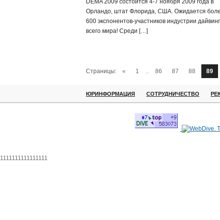
DEMA 2009 состоится 4-7 ноября 2009 года в
Орландо, штат Флорида, США. Ожидается бол
600 экспонентов-участников индустрии дайвинг
всего мира! Среди […]
Страницы:
«
1
...
86
87
88
89
ЮРИНФОРМАЦИЯ
СОТРУДНИЧЕСТВО
РЕ
1111111111111111