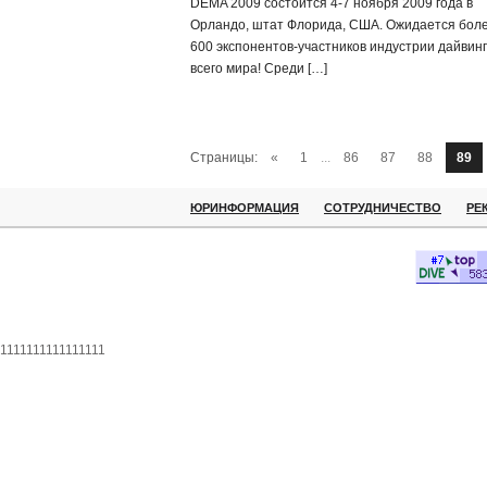
DEMA 2009 состоится 4-7 ноября 2009 года в
Орландо, штат Флорида, США. Ожидается бол
600 экспонентов-участников индустрии дайвинг
всего мира! Среди […]
Страницы:
«
1
...
86
87
88
89
ЮРИНФОРМАЦИЯ
СОТРУДНИЧЕСТВО
РЕ
1111111111111111