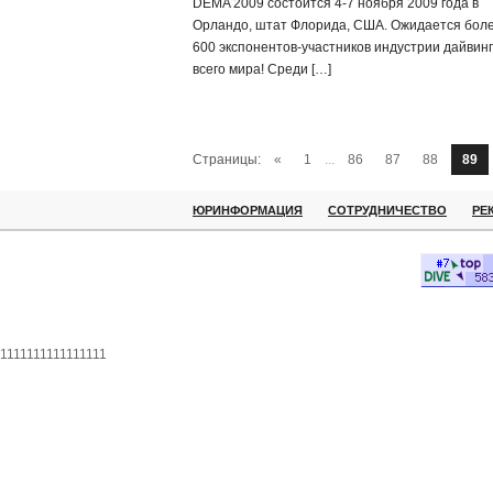
DEMA 2009 состоится 4-7 ноября 2009 года в
Орландо, штат Флорида, США. Ожидается бол
600 экспонентов-участников индустрии дайвинг
всего мира! Среди […]
Страницы:
«
1
...
86
87
88
89
ЮРИНФОРМАЦИЯ
СОТРУДНИЧЕСТВО
РЕ
1111111111111111