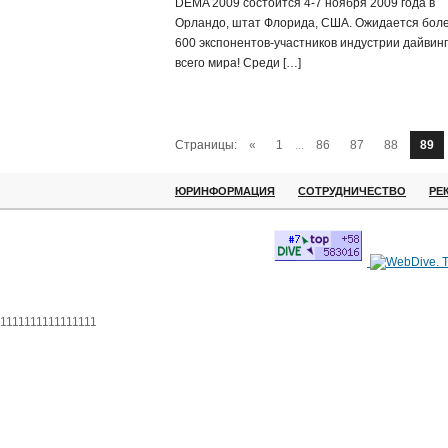
DEMA 2009 состоится 4-7 ноября 2009 года в
Орландо, штат Флорида, США. Ожидается бол
600 экспонентов-участников индустрии дайвинг
всего мира! Среди […]
Страницы:
«
1
...
86
87
88
89
ЮРИНФОРМАЦИЯ
СОТРУДНИЧЕСТВО
РЕ
1111111111111111