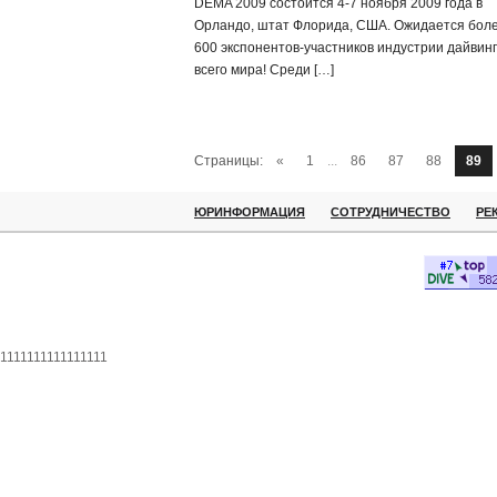
DEMA 2009 состоится 4-7 ноября 2009 года в
Орландо, штат Флорида, США. Ожидается бол
600 экспонентов-участников индустрии дайвинг
всего мира! Среди […]
Страницы:
«
1
...
86
87
88
89
ЮРИНФОРМАЦИЯ
СОТРУДНИЧЕСТВО
РЕ
1111111111111111