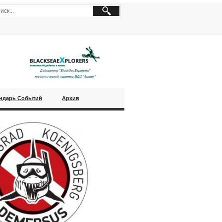
ндарь Событий
Архив