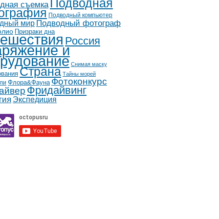
Подводная
дная съемка
ография
Подводный компьютер
дный мир
Подводный фотограф
олио
Призраки дна
ешествия
Россия
ряжение и
рудование
Снимая маску
Страна
ования
Тайны морей
Фотоконкурс
Флора&Фауна
ли
Фридайвинг
айвер
гия
Экспедиция