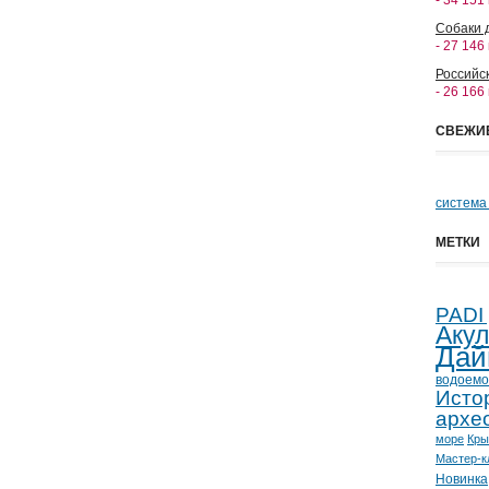
- 34 151
Собаки 
- 27 146
Российс
- 26 166
СВЕЖИ
система
МЕТКИ
PADI
Аку
Дай
водоемо
Исто
архе
море
Кр
Мастер-к
Новинка