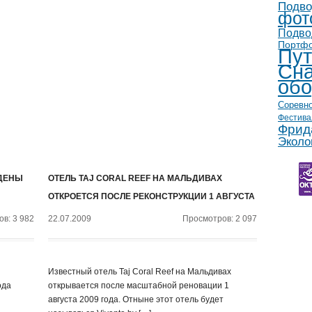
Подво
фот
Подво
Портф
Пут
Сна
обо
Соревн
Фестива
Фрид
Эколо
ДЕНЫ
ОТЕЛЬ TAJ CORAL REEF НА МАЛЬДИВАХ
ОТКРОЕТСЯ ПОСЛЕ РЕКОНСТРУКЦИИ 1 АВГУСТА
в: 3 982
22.07.2009
Просмотров: 2 097
Известный отель Taj Coral Reef на Мальдивах
ода
открывается после масштабной реновации 1
августа 2009 года. Отныне этот отель будет