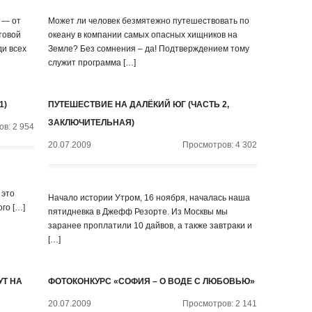
 — от
Может ли человек безмятежно путешествовать по
товой
океану в компании самых опасных хищников на
ди всех
Земле? Без сомнения – да! Подтверждением тому
служит программа […]
1)
ПУТЕШЕСТВИЕ НА ДАЛЁКИЙ ЮГ (ЧАСТЬ 2,
ЗАКЛЮЧИТЕЛЬНАЯ)
в: 2 954
20.07.2009
Просмотров: 4 302
 это
Начало истории Утром, 16 ноября, началась наша
го […]
пятидневка в Джефф Резорте. Из Москвы мы
заранее проплатили 10 дайвов, а также завтраки и
[…]
УТ НА
ФОТОКОНКУРС «СОФИЯ – О ВОДЕ С ЛЮБОВЬЮ»
20.07.2009
Просмотров: 2 141