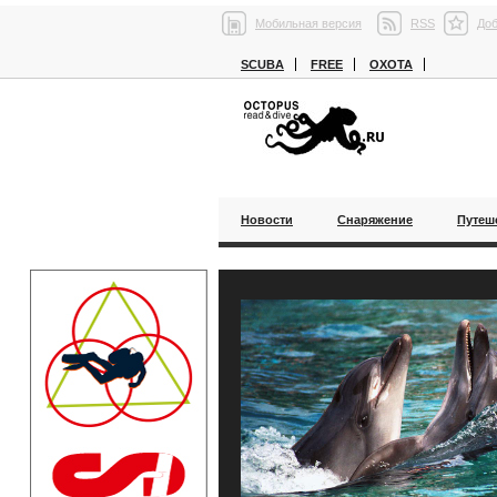
Мобильная версия
RSS
Доб
SCUBA
FREE
ОХОТА
Новости
Снаряжение
Путеш