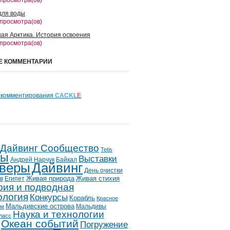
 просмотра(ов)
для воды
 просмотра(ов)
кая Арктика. История освоения
 просмотра(ов)
Е КОММЕНТАРИИ
 комментирования
CACKL
E
 Дайвинг Сообщество
Tetis
лы
Выставки
Андрей Нарчук
Байкал
веры
Дайвинг
День очистки
в
Египет
Живая природа
Живая стихия
рия и подводная
ология
Конкурсы
Корабль
Красное
Мальдивские острова
Мальдивы
ым
Наука и технологии
ласс
Океан событий
Погружение