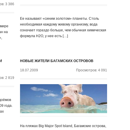
в: 3 386
Ее называют «синим золотом» планеты. Столь
необходимая каждому живому организму, вода
 мире
означает гораздо больше, чем обычная химическая
ан на
формула Н2О, у нее есть […]
»,
И
НОВЫЕ ЖИТЕЛИ БАГАМСКИХ ОСТРОВОВ
18.07.2009
Просмотров: 4 091
в: 2 819
доёмов
09 года.
ках
На пляжах Big Major Spot Island, Багамские острова,