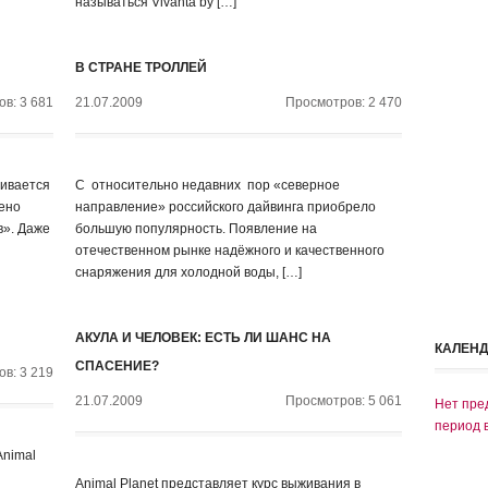
называться Vivanta by […]
В СТРАНЕ ТРОЛЛЕЙ
в: 3 681
21.07.2009
Просмотров: 2 470
бивается
С относительно недавних пор «северное
жено
направление» российского дайвинга приобрело
в». Даже
большую популярность. Появление на
отечественном рынке надёжного и качественного
снаряжения для холодной воды, […]
АКУЛА И ЧЕЛОВЕК: ЕСТЬ ЛИ ШАНС НА
КАЛЕН
СПАСЕНИЕ?
в: 3 219
21.07.2009
Просмотров: 5 061
Нет пре
период 
Animal
Animal Planet представляет курс выживания в