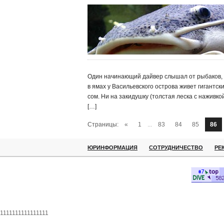
Один начинающий дайвер слышал от рыбаков, 
в ямах у Васильевского острова живет гигантск
сом. Ни на закидушку (толстая леска с наживкой
[…]
Страницы:
«
1
...
83
84
85
86
ЮРИНФОРМАЦИЯ
СОТРУДНИЧЕСТВО
РЕ
1111111111111111