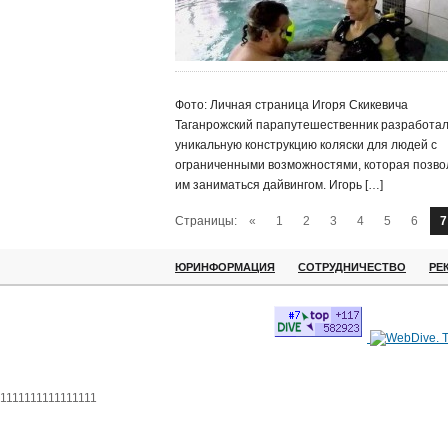
Фото: Личная страница Игоря Скикевича
Таганрожский парапутешественник разработа
уникальную конструкцию коляски для людей с
ограниченными возможностями, которая позво
им заниматься дайвингом. Игорь […]
Страницы:
«
1
2
3
4
5
6
7
ЮРИНФОРМАЦИЯ
СОТРУДНИЧЕСТВО
РЕ
1111111111111111