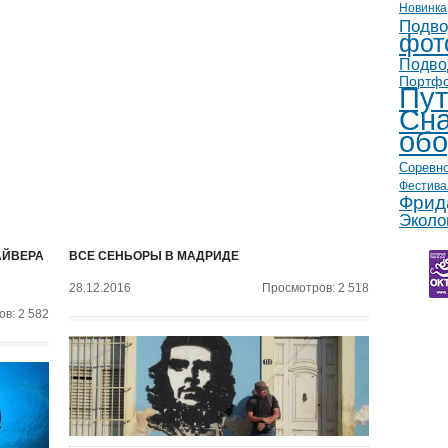
Новинка
Подво
фот
Подво
Портф
Пут
Сна
обо
Соревн
Фестива
Фрид
Эколо
АЙВЕРА
ВСЕ СЕНЬОРЫ В МАДРИДЕ
28.12.2016
Просмотров: 2 518
в: 2 582