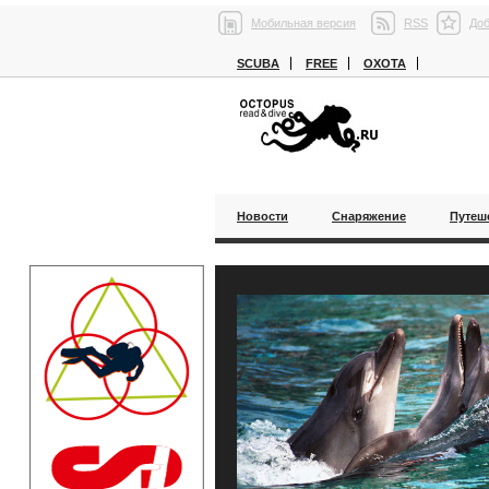
Мобильная версия
RSS
Доб
SCUBA
FREE
ОХОТА
Новости
Снаряжение
Путеш