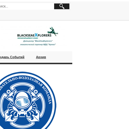
ндарь Событий
Архив