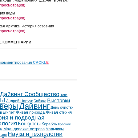
сходит, когда молния ударяет в океан?
 просмотра(ов)
для воды
 просмотра(ов)
кая Арктика. История освоения
 просмотра(ов)
Е КОММЕНТАРИИ
 комментирования
CACKL
E
 Дайвинг Сообщество
Tetis
лы
Выставки
Андрей Нарчук
Байкал
веры
Дайвинг
День очистки
в
Египет
Живая природа
Живая стихия
рия и подводная
ология
Конкурсы
Корабль
Красное
Мальдивские острова
Мальдивы
ым
Наука и технологии
ласс