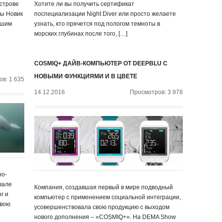
острове
Хотите ли вы получить сертификат
ты Новик
поспециализации Night Diver или просто желаете
ашим
узнать, кто прячется под пологом темноты в
морских глубинах после того, […]
COSMIQ+ ДАЙВ-КОМПЬЮТЕР ОТ DEEPBLU С
НОВЫМИ ФУНКЦИЯМИ И В ЦВЕТЕ
в: 1 635
14.12.2016
Просмотров: 3 978
но-
вале
Компания, создавшая первый в мире подводный
г и
компьютер с применением социальной интеграции,
свою
усовершенствовала свою продукцию с выходом
нового дополнения – «COSMIQ+». На DEMA Show