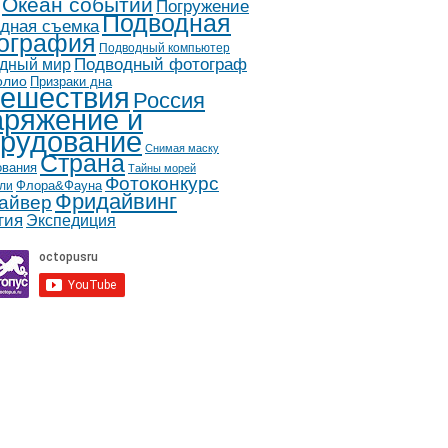
Океан событий
Погружение
Подводная
дная съемка
ография
Подводный компьютер
дный мир
Подводный фотограф
олио
Призраки дна
ешествия
Россия
ряжение и
рудование
Снимая маску
Страна
ования
Тайны морей
Фотоконкурс
Флора&Фауна
ли
Фридайвинг
айвер
гия
Экспедиция