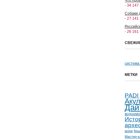
Что прои
- 34 147
Собаки 
- 27 141
Российс
- 26 161
СВЕЖИ
система
МЕТКИ
PADI
Аку
Дай
водоемо
Исто
архе
море
Кр
Мастер-к