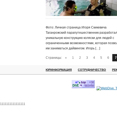
Фото: Личная страница Игоря Скикевича
Таганрожский парапутешественник разработа
уникальную конструкцию коляски для людей с
ограниченными возможностями, которая позво
им заниматься дайвингом. Игорь […]
Страницы:
«
1
2
3
4
5
6
7
ЮРИНФОРМАЦИЯ
СОТРУДНИЧЕСТВО
РЕ
1111111111111111