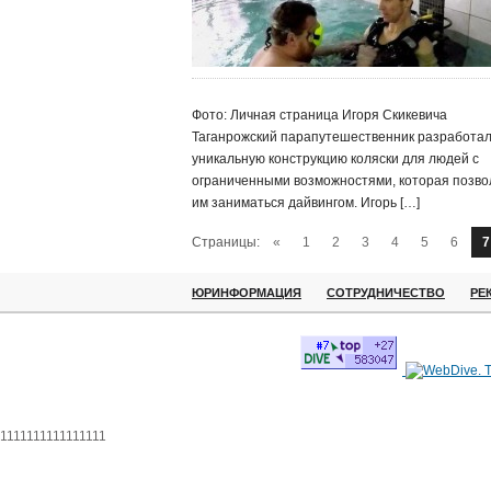
Фото: Личная страница Игоря Скикевича
Таганрожский парапутешественник разработа
уникальную конструкцию коляски для людей с
ограниченными возможностями, которая позво
им заниматься дайвингом. Игорь […]
Страницы:
«
1
2
3
4
5
6
7
ЮРИНФОРМАЦИЯ
СОТРУДНИЧЕСТВО
РЕ
1111111111111111