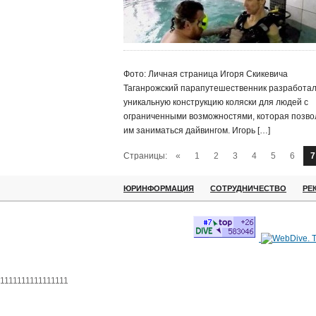
Фото: Личная страница Игоря Скикевича
Таганрожский парапутешественник разработа
уникальную конструкцию коляски для людей с
ограниченными возможностями, которая позво
им заниматься дайвингом. Игорь […]
Страницы:
«
1
2
3
4
5
6
7
ЮРИНФОРМАЦИЯ
СОТРУДНИЧЕСТВО
РЕ
1111111111111111