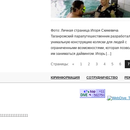
Фото: Личная страница Игоря Скикевича
Таганрожский парапутешественник разработа
уникальную конструкцию коляски для людей с
ограниченными возможностями, которая позво
им заниматься дайвингом. Игорь […]
Страницы:
«
1
2
3
4
5
6
7
ЮРИНФОРМАЦИЯ
СОТРУДНИЧЕСТВО
РЕ
1111111111111111