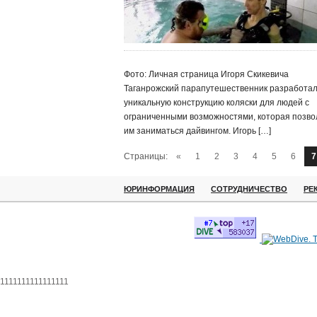
Фото: Личная страница Игоря Скикевича
Таганрожский парапутешественник разработа
уникальную конструкцию коляски для людей с
ограниченными возможностями, которая позво
им заниматься дайвингом. Игорь […]
Страницы:
«
1
2
3
4
5
6
7
ЮРИНФОРМАЦИЯ
СОТРУДНИЧЕСТВО
РЕ
1111111111111111