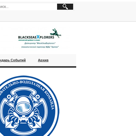
ндарь Событий
Архив