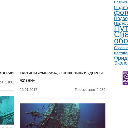
Новинка
Подво
фот
Подво
Портф
Пут
Сна
обо
Соревн
Фестива
Фрид
Эколо
МПЕРИИ
КАРТИНЫ «УМБРИЯ», «КОНШЕЛЬФ» И «ДОРОГА
ЖИЗНИ»
в: 1 831
26.01.2017
Просмотров: 2 939