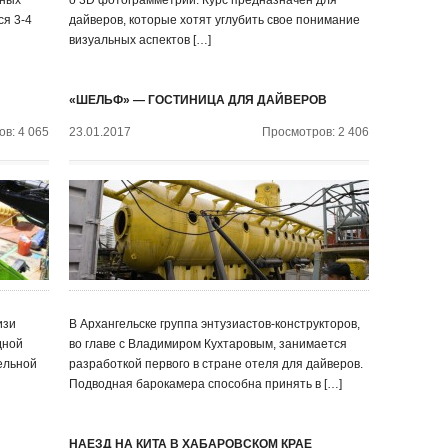
дных
о 3D фотограмметрии. Курс предназначен для
ся 3-4
дайверов, которые хотят углубить свое понимание
визуальных аспектов […]
«ШЕЛЬФ» — ГОСТИНИЦА ДЛЯ ДАЙВЕРОВ
в: 4 065
23.01.2017
Просмотров: 2 406
изи
В Архангельске группа энтузиастов-конструкторов,
дной
во главе с Владимиром Кухтаровым, занимается
тельной
разработкой первого в стране отеля для дайверов.
Подводная барокамера способна принять в […]
НАЕЗД НА КИТА В ХАБАРОВСКОМ КРАЕ