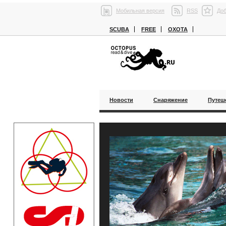
Мобильная версия
RSS
Доб
SCUBA
FREE
ОХОТА
Новости
Снаряжение
Путеш