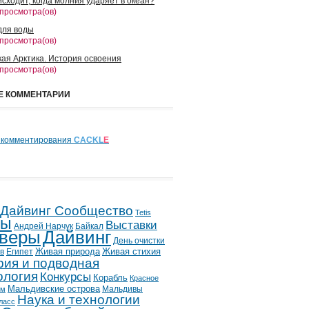
сходит, когда молния ударяет в океан?
 просмотра(ов)
для воды
 просмотра(ов)
кая Арктика. История освоения
 просмотра(ов)
Е КОММЕНТАРИИ
 комментирования
CACKL
E
 Дайвинг Сообщество
Tetis
лы
Выставки
Андрей Нарчук
Байкал
веры
Дайвинг
День очистки
в
Египет
Живая природа
Живая стихия
рия и подводная
ология
Конкурсы
Корабль
Красное
Мальдивские острова
Мальдивы
ым
Наука и технологии
ласс