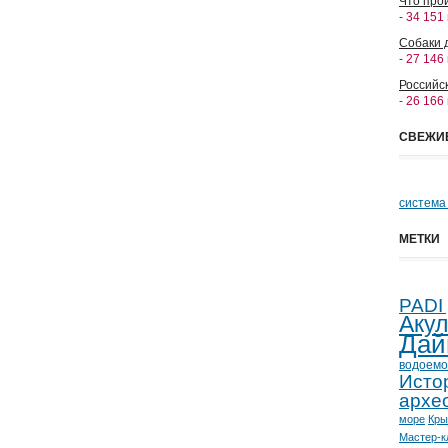
Что прои
- 34 151
Собаки 
- 27 146
Российс
- 26 166
СВЕЖИ
система
МЕТКИ
PADI
Аку
Дай
водоемо
Исто
архе
море
Кр
Мастер-к