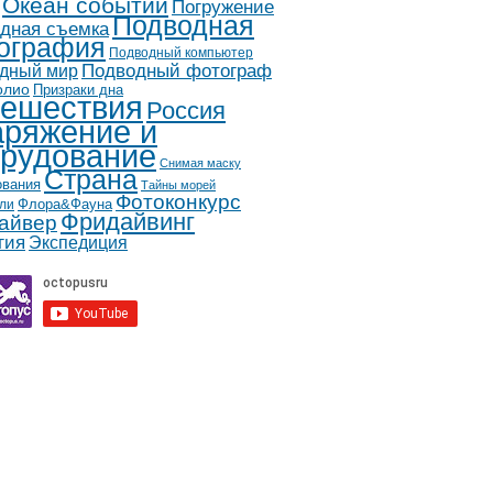
Океан событий
Погружение
Подводная
дная съемка
ография
Подводный компьютер
дный мир
Подводный фотограф
олио
Призраки дна
ешествия
Россия
ряжение и
рудование
Снимая маску
Страна
ования
Тайны морей
Фотоконкурс
Флора&Фауна
ли
Фридайвинг
айвер
гия
Экспедиция