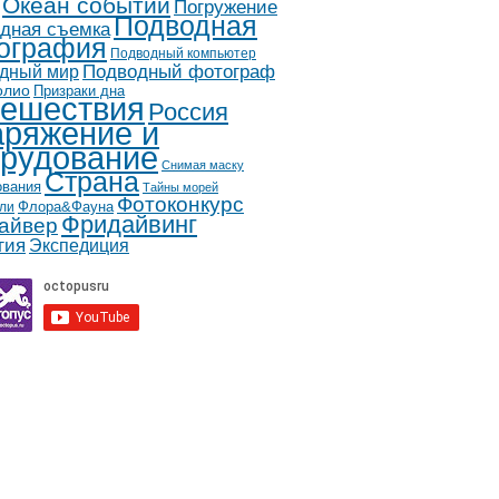
Океан событий
Погружение
Подводная
дная съемка
ография
Подводный компьютер
дный мир
Подводный фотограф
олио
Призраки дна
ешествия
Россия
ряжение и
рудование
Снимая маску
Страна
ования
Тайны морей
Фотоконкурс
Флора&Фауна
ли
Фридайвинг
айвер
гия
Экспедиция