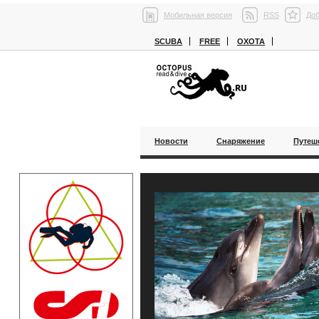
Мобильная версия
RSS
Доб
SCUBA
FREE
ОХОТА
Новости
Снаряжение
Путеш