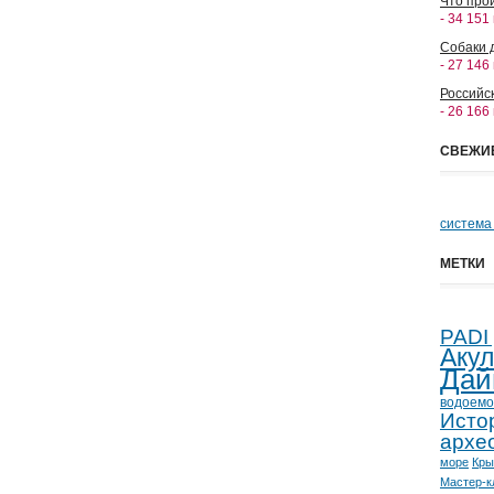
Что прои
- 34 151
Собаки 
- 27 146
Российс
- 26 166
СВЕЖИ
система
МЕТКИ
PADI
Аку
Дай
водоемо
Исто
архе
море
Кр
Мастер-к