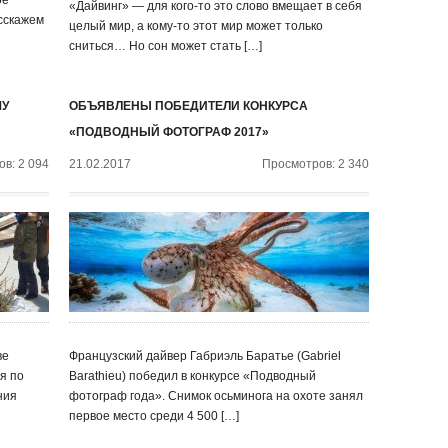
ое
«Дайвинг» — для кого-то это слово вмещает в себя
асскажем
целый мир, а кому-то этот мир может только
сниться… Но сон может стать […]
МУ
ОБЪЯВЛЕНЫ ПОБЕДИТЕЛИ КОНКУРСА
«ПОДВОДНЫЙ ФОТОГРАФ 2017»
в: 2 094
21.02.2017
Просмотров: 2 340
ве
Французский дайвер Габриэль Баратье (Gabriel
я по
Barathieu) победил в конкурсе «Подводный
ния
фотограф года». Снимок осьминога на охоте занял
первое место среди 4 500 […]