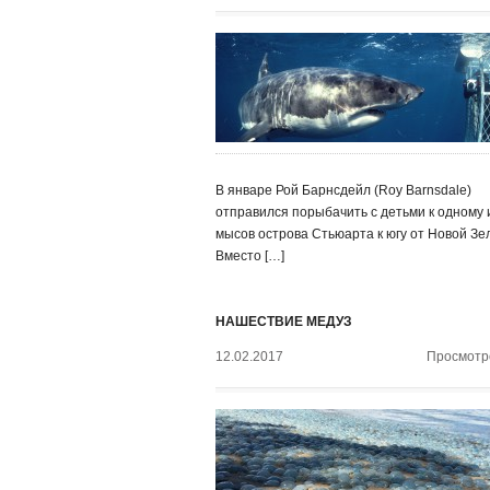
В январе Рой Барнсдейл (Roy Barnsdale)
отправился порыбачить с детьми к одному 
мысов острова Стьюарта к югу от Новой Зе
Вместо […]
НАШЕСТВИЕ МЕДУЗ
12.02.2017
Просмотро