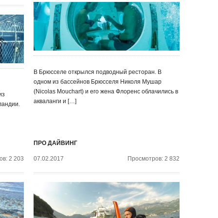
В Брюсселе открылся подводный ресторан. В
одном из бассейнов Брюсселя Николя Мушар
(Nicolas Mouchart) и его жена Флоренс облачились в
из
акваланги и […]
ландии.
ПРО ДАЙВИНГ
в: 2 203
07.02.2017
Просмотров: 2 832