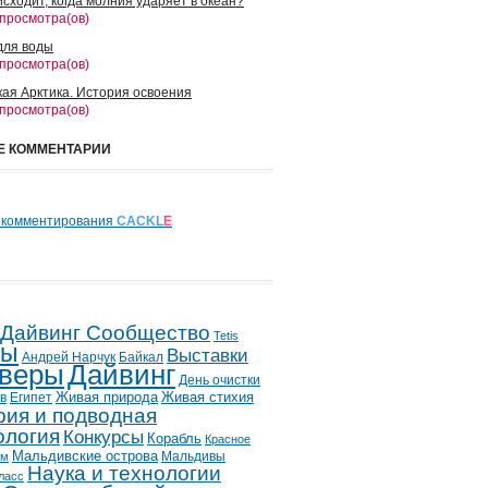
сходит, когда молния ударяет в океан?
 просмотра(ов)
для воды
 просмотра(ов)
кая Арктика. История освоения
 просмотра(ов)
Е КОММЕНТАРИИ
 комментирования
CACKL
E
 Дайвинг Сообщество
Tetis
лы
Выставки
Андрей Нарчук
Байкал
веры
Дайвинг
День очистки
в
Египет
Живая природа
Живая стихия
рия и подводная
ология
Конкурсы
Корабль
Красное
Мальдивские острова
Мальдивы
ым
Наука и технологии
ласс