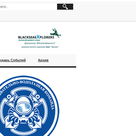
ндарь Событий
Архив