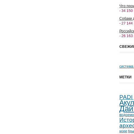
Что прои
- 34 150
Собаки 
- 27 144
Российс
- 26 163
СВЕЖИ
система
МЕТКИ
PADI
Аку
Дай
водоемо
Исто
архе
море
Кр