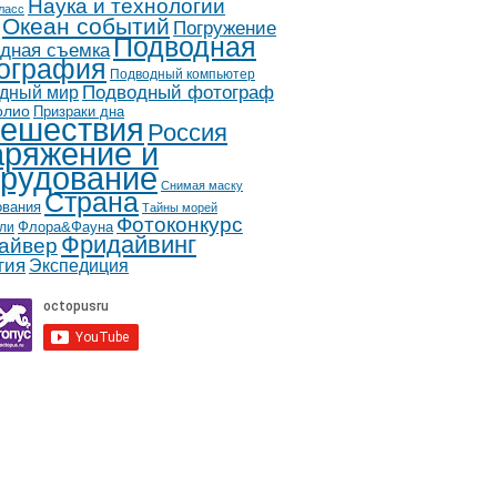
Наука и технологии
ласс
Океан событий
Погружение
Подводная
дная съемка
ография
Подводный компьютер
дный мир
Подводный фотограф
олио
Призраки дна
ешествия
Россия
ряжение и
рудование
Снимая маску
Страна
ования
Тайны морей
Фотоконкурс
Флора&Фауна
ли
Фридайвинг
айвер
гия
Экспедиция