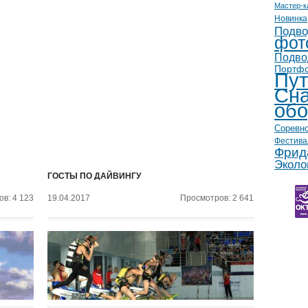
Мастер-к
Новинка
Подво
фот
Подво
Портф
Пут
Сна
обо
Соревн
Фестива
Фрид
Эколо
ГОСТЫ ПО ДАЙВИНГУ
в: 4 123
19.04.2017
Просмотров: 2 641