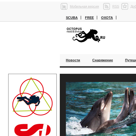
Мобильная версия
RSS
Доб
SCUBA
FREE
ОХОТА
Новости
Снаряжение
Путеш