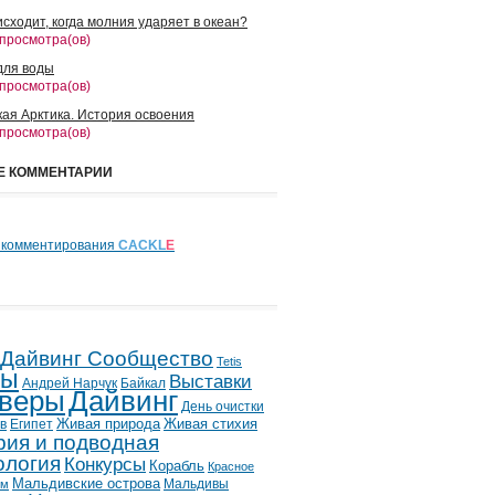
сходит, когда молния ударяет в океан?
 просмотра(ов)
для воды
 просмотра(ов)
кая Арктика. История освоения
 просмотра(ов)
Е КОММЕНТАРИИ
 комментирования
CACKL
E
 Дайвинг Сообщество
Tetis
лы
Выставки
Андрей Нарчук
Байкал
веры
Дайвинг
День очистки
в
Египет
Живая природа
Живая стихия
рия и подводная
ология
Конкурсы
Корабль
Красное
Мальдивские острова
Мальдивы
ым