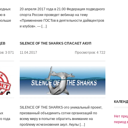
водных
20 апреля 2017 года в 21.00 Федерация подводного
ю в
спорта России проведет вебинар на тему
 больше
«Применение ГОСТов в деятельности дайвцентров
и клубов». — […]
ЦЕВ
SILENCE OF THE SHARKS СПАСАЕТ АКУЛ
в: 3 071
11.04.2017
Просмотров: 4 722
КАЛЕН
SILENCE OF THE SHARKS-это уникальный проект,
ых
призванный объединить сотни организаций по
Нет пре
о года
всему миру в попытке обратить внимание на
период 
проблему исчезновения акул. Акулы […]