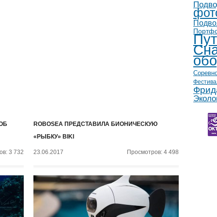
Подво
фот
Подво
Портф
Пут
Сна
обо
Соревн
Фестива
Фрид
Эколо
ОБ
ROBOSEA ПРЕДСТАВИЛА БИОНИЧЕСКУЮ
«РЫБКУ» BIKI
в: 3 732
23.06.2017
Просмотров: 4 498