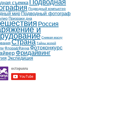
Подводная
дная съемка
ография
Подводный компьютер
дный мир
Подводный фотограф
олио
Призраки дна
ешествия
Россия
ряжение и
рудование
Снимая маску
Страна
ования
Тайны морей
Фотоконкурс
Флора&Фауна
ли
Фридайвинг
айвер
гия
Экспедиция