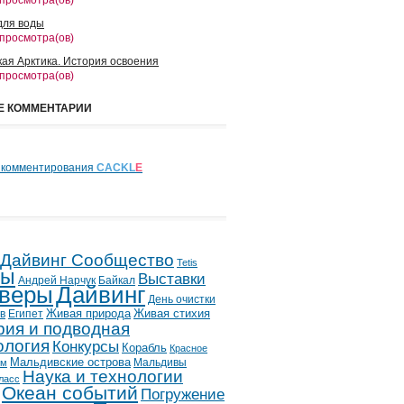
 просмотра(ов)
для воды
 просмотра(ов)
кая Арктика. История освоения
 просмотра(ов)
Е КОММЕНТАРИИ
 комментирования
CACKL
E
 Дайвинг Сообщество
Tetis
лы
Выставки
Андрей Нарчук
Байкал
веры
Дайвинг
День очистки
в
Египет
Живая природа
Живая стихия
рия и подводная
ология
Конкурсы
Корабль
Красное
Мальдивские острова
Мальдивы
ым
Наука и технологии
ласс
Океан событий
Погружение