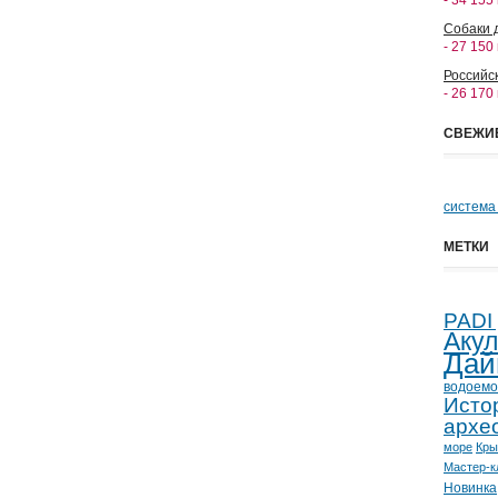
- 34 155
Собаки 
- 27 150
Российс
- 26 170
СВЕЖИ
система
МЕТКИ
PADI
Аку
Дай
водоемо
Исто
архе
море
Кр
Мастер-к
Новинка