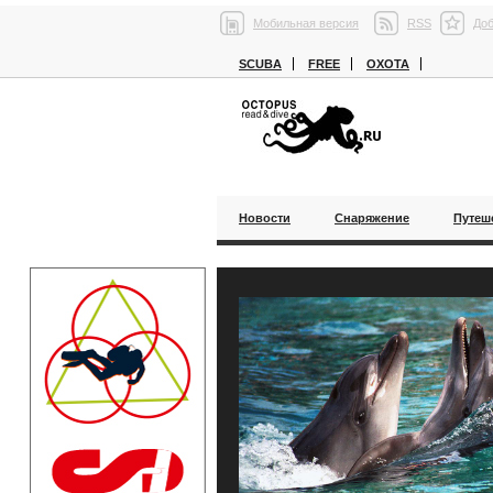
Мобильная версия
RSS
Доб
SCUBA
FREE
ОХОТА
Новости
Снаряжение
Путеш