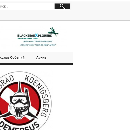
ндарь Событий
Архив