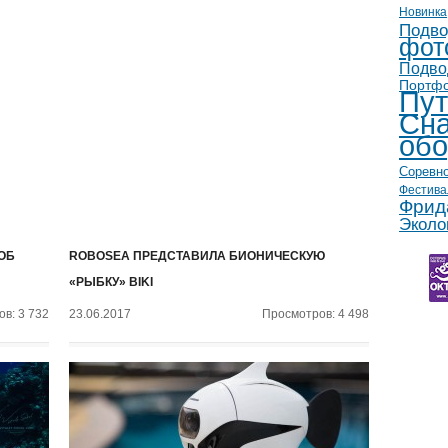
Новинка
Подво
фот
Подво
Портф
Пут
Сна
обо
Соревн
Фестива
Фрид
Эколо
ОБ
ROBOSEA ПРЕДСТАВИЛА БИОНИЧЕСКУЮ
«РЫБКУ» BIKI
в: 3 732
23.06.2017
Просмотров: 4 498