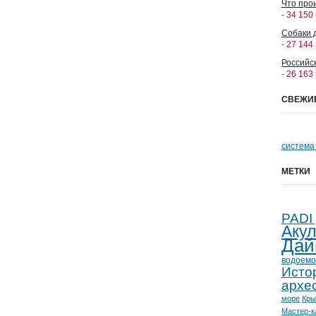
Что прои
- 34 150
Собаки 
- 27 144
Российс
- 26 163
СВЕЖИ
система
МЕТКИ
PADI
Аку
Дай
водоемо
Исто
архе
море
Кр
Мастер-к