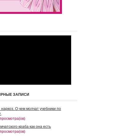
ЯРНЫЕ ЗАПИСИ
 наркоз. О чем молчат учебники по
.
 просмотра(ов)
мчатского краба как она есть
 просмотра(ов)