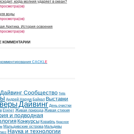
сходит, когда молния ударяет в океан?
 просмотра(ов)
для воды
 просмотра(ов)
кая Арктика. История освоения
 просмотра(ов)
Е КОММЕНТАРИИ
 комментирования
CACKL
E
 Дайвинг Сообщество
Tetis
лы
Выставки
Андрей Нарчук
Байкал
веры
Дайвинг
День очистки
в
Египет
Живая природа
Живая стихия
рия и подводная
ология
Конкурсы
Корабль
Красное
Мальдивские острова
Мальдивы
ым
Наука и технологии
ласс