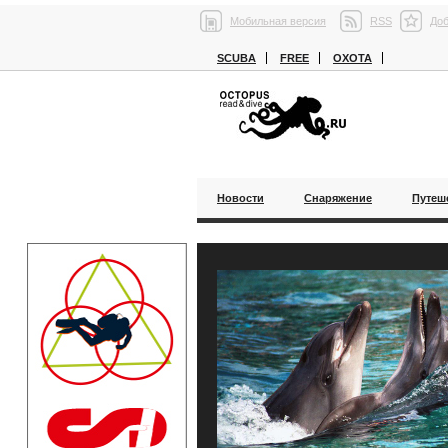
Мобильная версия
RSS
Доб
SCUBA
FREE
ОХОТА
Новости
Снаряжение
Путеш