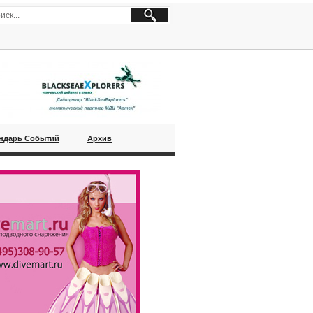
ндарь Событий
Архив