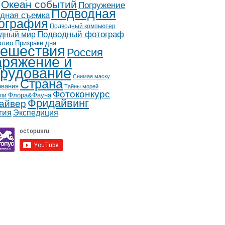
Океан событий
Погружение
Подводная
дная съемка
ография
Подводный компьютер
дный мир
Подводный фотограф
олио
Призраки дна
ешествия
Россия
ряжение и
рудование
Снимая маску
Страна
ования
Тайны морей
Фотоконкурс
Флора&Фауна
ли
Фридайвинг
айвер
гия
Экспедиция