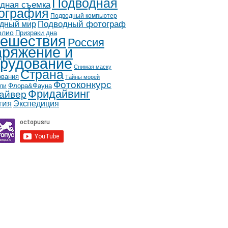
Подводная
дная съемка
ография
Подводный компьютер
дный мир
Подводный фотограф
олио
Призраки дна
ешествия
Россия
ряжение и
рудование
Снимая маску
Страна
ования
Тайны морей
Фотоконкурс
Флора&Фауна
ли
Фридайвинг
айвер
гия
Экспедиция