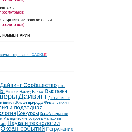
 просмотра(ов)
для воды
 просмотра(ов)
кая Арктика. История освоения
 просмотра(ов)
Е КОММЕНТАРИИ
 комментирования
CACKL
E
 Дайвинг Сообщество
Tetis
лы
Выставки
Андрей Нарчук
Байкал
веры
Дайвинг
День очистки
в
Египет
Живая природа
Живая стихия
рия и подводная
ология
Конкурсы
Корабль
Красное
Мальдивские острова
Мальдивы
ым
Наука и технологии
ласс
Океан событий
Погружение