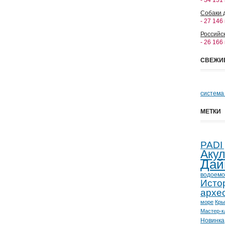
- 34 151
Собаки 
- 27 146
Российс
- 26 166
СВЕЖИ
система
МЕТКИ
PADI
Аку
Дай
водоемо
Исто
архе
море
Кр
Мастер-к
Новинка