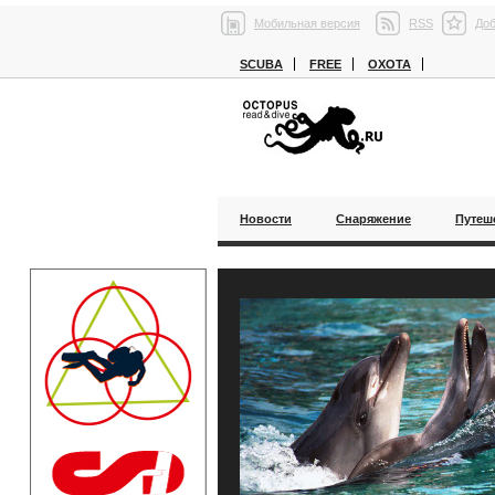
Мобильная версия
RSS
Доб
SCUBA
FREE
ОХОТА
Новости
Снаряжение
Путеш