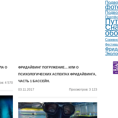
Подво
фот
Подво
Портф
Пут
Сна
обо
Соревн
Фестива
Фрид
Эколо
ЛА О
ФРИДАЙВИНГ ПОГРУЖЕНИЕ… ИЛИ О
ПСИХОЛОГИЧЕСКИХ АСПЕКТАХ ФРИДАЙВИНГА,
ЧАСТЬ 1 БАССЕЙН.
в: 4 570
03.11.2017
Просмотров: 3 123