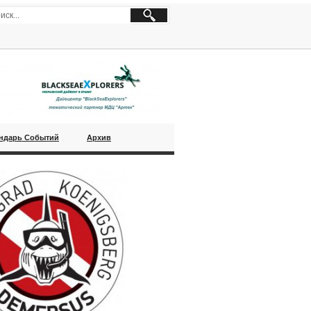
ндарь Событий
Архив