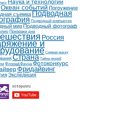
Наука и технологии
ласс
Океан событий
Погружение
Подводная
дная съемка
ография
Подводный компьютер
дный мир
Подводный фотограф
олио
Призраки дна
ешествия
Россия
ряжение и
рудование
Снимая маску
Страна
ования
Тайны морей
Фотоконкурс
Флора&Фауна
ли
Фридайвинг
айвер
гия
Экспедиция