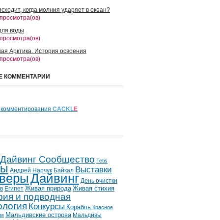
сходит, когда молния ударяет в океан?
 просмотра(ов)
для воды
 просмотра(ов)
кая Арктика. История освоения
 просмотра(ов)
Е КОММЕНТАРИИ
 комментирования
CACKL
E
 Дайвинг Сообщество
Tetis
лы
Выставки
Андрей Нарчук
Байкал
веры
Дайвинг
День очистки
в
Египет
Живая природа
Живая стихия
рия и подводная
ология
Конкурсы
Корабль
Красное
Мальдивские острова
Мальдивы
ым