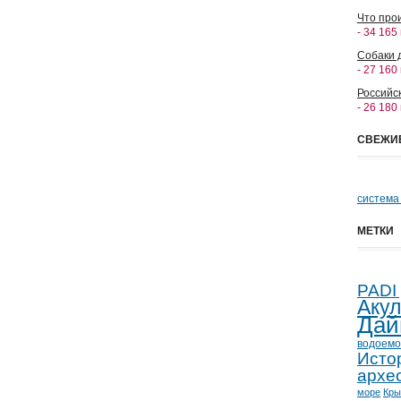
Что прои
- 34 165
Собаки 
- 27 160
Российс
- 26 180
СВЕЖИ
система
МЕТКИ
PADI
Аку
Дай
водоемо
Исто
архе
море
Кр