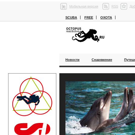
Мобильная версия
RSS
Доб
SCUBA
FREE
ОХОТА
Новости
Снаряжение
Путеш