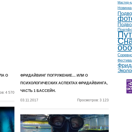
Мастер-к
Новинка
Подво
фот
Подво
Портф
Пут
Сна
обо
Соревн
Фестива
Фрид
Эколо
ЛА О
ФРИДАЙВИНГ ПОГРУЖЕНИЕ… ИЛИ О
ПСИХОЛОГИЧЕСКИХ АСПЕКТАХ ФРИДАЙВИНГА,
ЧАСТЬ 1 БАССЕЙН.
в: 4 570
03.11.2017
Просмотров: 3 123